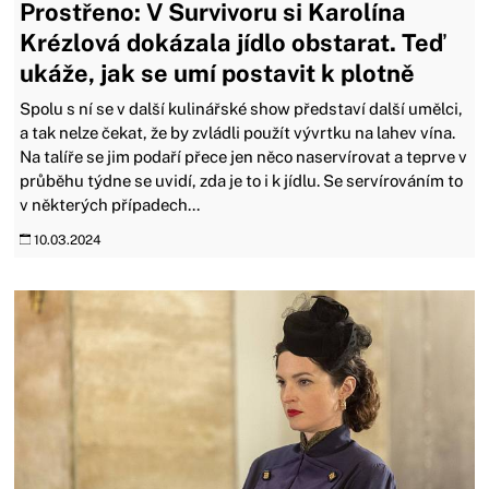
Prostřeno: V Survivoru si Karolína
Krézlová dokázala jídlo obstarat. Teď
ukáže, jak se umí postavit k plotně
Spolu s ní se v další kulinářské show představí další umělci,
a tak nelze čekat, že by zvládli použít vývrtku na lahev vína.
Na talíře se jim podaří přece jen něco naservírovat a teprve v
průběhu týdne se uvidí, zda je to i k jídlu. Se servírováním to
v některých případech...
10.03.2024