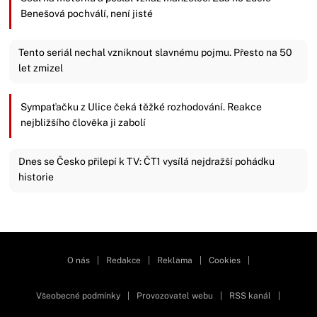
Benešová pochválí, není jisté
Tento seriál nechal vzniknout slavnému pojmu. Přesto na 50
let zmizel
Sympaťačku z Ulice čeká těžké rozhodování. Reakce
nejbližšího člověka ji zabolí
Dnes se Česko přilepí k TV: ČT1 vysílá nejdražší pohádku
historie
Zavřít reklamu
O nás
|
Redakce
|
Reklama
|
Cookies
|
Všeobecné podmínky
|
Provozovatel webu
|
RSS kanál
|