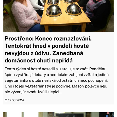
Prostřeno: Konec rozmazlování.
Tentokrát hned v pondělí hosté
nevyjdou z údivu. Zanedbaná
domácnost chuti nepřidá
Tento týden si hosté nesedli a u stolu je to znát. Pondělní
špínu vystřídají debaty o neetickém zabíjení zvířat a jediná
vegetariánka u stolu nezíská od ostatních moc pochopení.
Ono i to její vegetariánství je podivné. Maso v polévce nejí,
ale vývar jí nevadí. Kvůli slepici...
17.03.2024