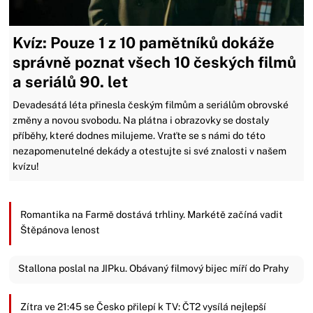
Kvíz: Pouze 1 z 10 pamětníků dokáže
správně poznat všech 10 českých filmů
a seriálů 90. let
Devadesátá léta přinesla českým filmům a seriálům obrovské
změny a novou svobodu. Na plátna i obrazovky se dostaly
příběhy, které dodnes milujeme. Vraťte se s námi do této
nezapomenutelné dekády a otestujte si své znalosti v našem
kvízu!
Romantika na Farmě dostává trhliny. Markétě začíná vadit
Štěpánova lenost
Stallona poslal na JIPku. Obávaný filmový bijec míří do Prahy
Zítra ve 21:45 se Česko přilepí k TV: ČT2 vysílá nejlepší