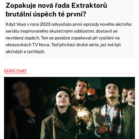
Zopakuje nová řada Extraktorů
brutální úspěch té první?
Když Voyo v roce 2023 odvysílalo první epizody nového akčního
seriálu inspirovaného skutečnými událostmi, dostavil se
nevídaný úspěch. Ten se posléze zopakoval při vysílání na
obrazovkách TV Nova. Teď přichází druhá série, jež má být
akčnější a rychlejší.
ČESKÉ FILMY