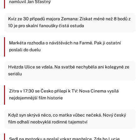
namluvil Jan Šťastný
Kvíz ze 30 případů majora Zemana: Získat méně než 8 bodů z
10 je pro skalní fanoušky čistá ostuda
Markéta rozhodla o návštěvách na Farmě. Pak ji ostatní
poslali do duelu
Hvězda Ulice se vdala. Na svatbě nechyběla ani kolegyně ze
seriálu
Zítra v 17:30 se Česko přilepí k TV: Nova Cinema vysílá
nejdojemnější film historie
Když syn skrývá něco, co matka vůbec nečeká. Nový český
film odhalí neobvyklé rodinné tajemství
Sedl na motorku a poslal vzkaz manželce. Zda ho Lucie