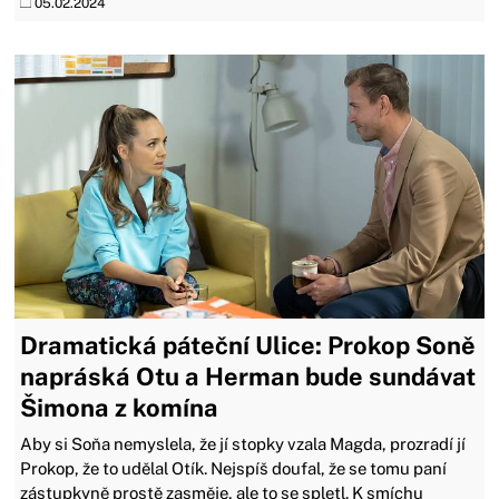
05.02.2024
Dramatická páteční Ulice: Prokop Soně
napráská Otu a Herman bude sundávat
Šimona z komína
Aby si Soňa nemyslela, že jí stopky vzala Magda, prozradí jí
Prokop, že to udělal Otík. Nejspíš doufal, že se tomu paní
zástupkyně prostě zasměje, ale to se spletl. K smíchu