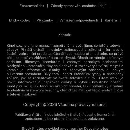
Zpracování dat
|
Zásady zpracování osobních údajů
|
Etický kodex
|
PR články
|
Vymezení odpovědnosti
|
Kariéra
|
Kontakt
Kinotip.cz je online magazín zaměřený na svět filmu, seriálů a televizní
zábavy. Přináší aktuální novinky, zajímavosti z zákulisí informace o
české i zahraniční produkci. Čtenáři zde najdou přehled toho, co právě
běží, co stojí za zhlédnutí a co se chystá. Obsah se věnuje oblíbeným
seriálům, filmovým premiérám i známým hereckým osobnostem.
Nechybí ani komentáře, tipy na sledování a rozhovory s tvůrci. Magazín
kombinuje informativní články se zábavným obsahem a lehkým
bulvárním přesahem. Díky tomu nabízí čtenářům rychlý a přehledný
způsob, jak se zorientovat ve světě televize a filmu. Cílem webu je
bavit, informovat a inspirovat diváky k výběru kvalitního obsahu.
Kinotip.cz milují jak fanoušci akčních příběhů, tak i romantiky a rodiny.
Je ideálním místem pro všechny, kteří chtějí mít přehled o světě filmové
a televizní zábavy.
Copyright @ 2026 Všechna práva vyhrazena.
Publikování, šíření nebo jakékoliv jiné užití obsahu komerčním
způsobem, je bez písemného souhlasu zakázáno.
Stock Photos provided by our partner
Depositphotos