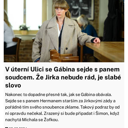
V úterní Ulici se Gábina sejde s panem
soudcem. Že Jirka nebude rád, je slabé
slovo
Nakonec to dopadne přesně tak, jak se Gábina obávala.
Sejde se s panem Hermanem starším za Jirkovými zády a
pořádně tím svého snoubence zklame. Takový podraz by od
ní opravdu nečekal. Zrazený si bude připadat i Šimon, když
nachytá Michala se Žofkou.