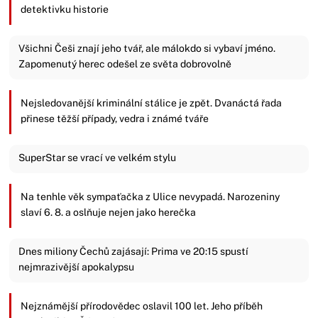
detektivku historie
Všichni Češi znají jeho tvář, ale málokdo si vybaví jméno.
Zapomenutý herec odešel ze světa dobrovolně
Nejsledovanější kriminální stálice je zpět. Dvanáctá řada
přinese těžší případy, vedra i známé tváře
SuperStar se vrací ve velkém stylu
Na tenhle věk sympaťačka z Ulice nevypadá. Narozeniny
slaví 6. 8. a oslňuje nejen jako herečka
Dnes miliony Čechů zajásají: Prima ve 20:15 spustí
nejmrazivější apokalypsu
Nejznámější přírodovědec oslavil 100 let. Jeho příběh