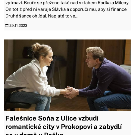
vytmaví. Bouře se přežene také nad vztahem Radka a Mileny.
On totiž před ní varuje Slávka a doporučí mu, aby si finance
Druhé šance ohlídal. Napjaté to ve...
29.11.2023
Falešnice Soňa z Ulice vzbudí
romantické city v Prokopovi a zabydlí
se v domě u Peška