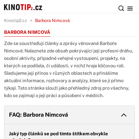
Kinotip2.cz
Barbora Nimcová
BARBORA NIMCOVÁ
Zde se soustřeďují články a zprávy věnované Barboře
Nimcové. Naleznete zde obsah pokrývající její profesní dráhu,
osobní aktivity, případné veřejné vystoupení, projekty, na
kterých se podílela, či události, v nichž hraje klíčovou roli.
Sledujeme její přínos v různých oblastech a přinášíme
aktuální informace, rozhovory a analýzy, které se jí přímo
týkají. Tato stránka slouží jako přehledný zdroj pro všechny,
kdo se zajímají o její práci a působení v médiích.
FAQ: Barbora Nimcová
Jaký typ článků se pod tímto štítkem obvykle