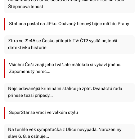
Štěpánova lenost
Stallona poslal na JIPku. Obávaný filmový bijec míří do Prahy
Zítra ve 21:45 se Česko přilepí k TV: ČT2 vysílá nejlepší
detektivku historie
Všichni Češi znají jeho tvář, ale málokdo si vybaví jméno.
Zapomenutý herec…
Nejsledovanější kriminální stálice je zpět. Dvanáctá řada
přinese těžší případy…
SuperStar se vrací ve velkém stylu
Na tenhle věk sympaťačka z Ulice nevypadá. Narozeniny
slaví 6. 8. a oslňuje…