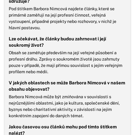
sdružuje?
Pod štítkem Barbora Nimcová najdete články, které se
primárně zaměřují na její profesní činnost, veřejná
vystoupení, případné projekty nebo rozhovory, v nichž je
hlavní postavou.
Lze očekávat, že články budou zahrnovat i její
soukromý život?
Obsah se zaměřuje především na její veřejné působení a
profesní dráhu. Zprávy o soukromém životě jsou zahrnuty
pouze v případě, že mají přímou souvislost s jejím veřejným
profilem nebo médii.
V jakých oblastech se může Barbora Nimcová v našem
obsahu objevovat?
Barbora Nimcová může být zmiňována v souvislosti s
nejrůznějšími oblastmi, jako je kultura, společenské dění,
byznys nebo charitativní aktivity, v závislosti na jejím
konkrétním zapojení do daných témat.
Jakou časovou osu článků mohu pod tímto štítkem
nalézt?