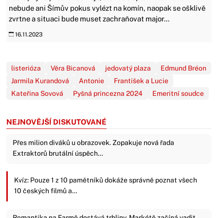
nebude ani Šímův pokus vylézt na komín, naopak se ošklivě
zvrtne a situaci bude muset zachraňovat major...
16.11.2023
listerióza
Věra Bicanová
jedovatý plaza
Edmund Bréon
Jarmila Kurandová
Antonie
František a Lucie
Kateřina Sovová
Pyšná princezna 2024
Emeritní soudce
NEJNOVĚJŠÍ DISKUTOVANÉ
Přes milion diváků u obrazovek. Zopakuje nová řada
Extraktorů brutální úspěch…
Kvíz: Pouze 1 z 10 pamětníků dokáže správně poznat všech
10 českých filmů a…
Romantika na Farmě dostává trhliny. Markétě začíná vadit