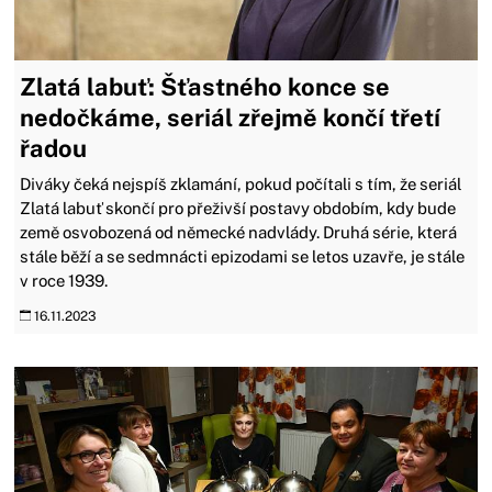
Zlatá labuť: Šťastného konce se
nedočkáme, seriál zřejmě končí třetí
řadou
Diváky čeká nejspíš zklamání, pokud počítali s tím, že seriál
Zlatá labuť skončí pro přeživší postavy obdobím, kdy bude
země osvobozená od německé nadvlády. Druhá série, která
stále běží a se sedmnácti epizodami se letos uzavře, je stále
v roce 1939.
16.11.2023