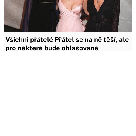
Všichni přátelé Přátel se na ně těší, ale
pro některé bude ohlašované
pokračování zklamáním
Tak jsme se konečně dočkali. Vyšlo oficiální oznámení o
natáčení seriálu ze života Přátel. Kdo čekal, že se znovu
potká se svými seriálovými postavami, bude trochu
zklamaný. Neexistuje ani scénář, pouze psané pokyny.
Jennifer Aniston nebude hrát Rachel, Courtney Cox
nebude...
13.04.2021