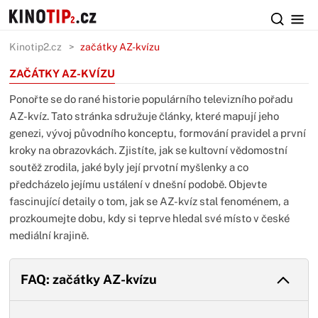
Kinotip2.cz
začátky AZ-kvízu
ZAČÁTKY AZ-KVÍZU
Ponořte se do rané historie populárního televizního pořadu
AZ-kvíz. Tato stránka sdružuje články, které mapují jeho
genezi, vývoj původního konceptu, formování pravidel a první
kroky na obrazovkách. Zjistíte, jak se kultovní vědomostní
soutěž zrodila, jaké byly její prvotní myšlenky a co
předcházelo jejímu ustálení v dnešní podobě. Objevte
fascinující detaily o tom, jak se AZ-kvíz stal fenoménem, a
prozkoumejte dobu, kdy si teprve hledal své místo v české
mediální krajině.
FAQ: začátky AZ-kvízu