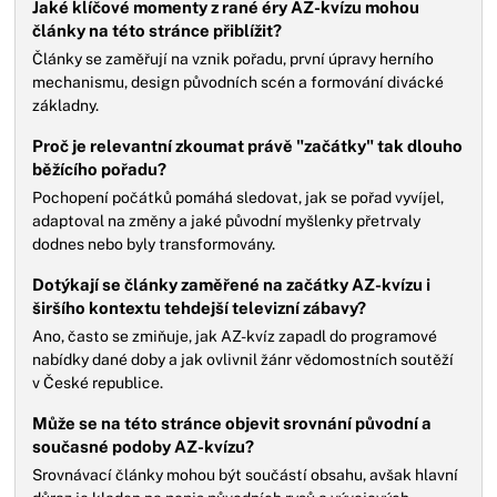
Jaké klíčové momenty z rané éry AZ-kvízu mohou
články na této stránce přiblížit?
Články se zaměřují na vznik pořadu, první úpravy herního
mechanismu, design původních scén a formování divácké
základny.
Proč je relevantní zkoumat právě "začátky" tak dlouho
běžícího pořadu?
Pochopení počátků pomáhá sledovat, jak se pořad vyvíjel,
adaptoval na změny a jaké původní myšlenky přetrvaly
dodnes nebo byly transformovány.
Dotýkají se články zaměřené na začátky AZ-kvízu i
širšího kontextu tehdejší televizní zábavy?
Ano, často se zmiňuje, jak AZ-kvíz zapadl do programové
nabídky dané doby a jak ovlivnil žánr vědomostních soutěží
v České republice.
Může se na této stránce objevit srovnání původní a
současné podoby AZ-kvízu?
Srovnávací články mohou být součástí obsahu, avšak hlavní