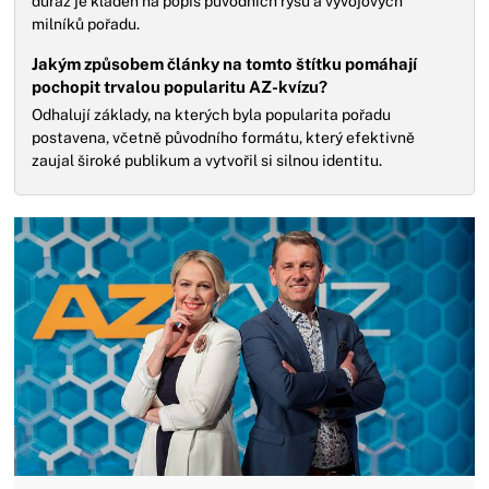
důraz je kladen na popis původních rysů a vývojových
milníků pořadu.
Jakým způsobem články na tomto štítku pomáhají
pochopit trvalou popularitu AZ-kvízu?
Odhalují základy, na kterých byla popularita pořadu
postavena, včetně původního formátu, který efektivně
zaujal široké publikum a vytvořil si silnou identitu.