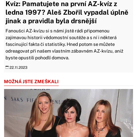
Kvíz: Pamatujete na první AZ-kvíz z
ledna 1997? Aleš Zbořil vypadal úplně
jinak a pravidla byla drsnější
Fanoušci AZ-kvízu si s námi jistě rádi připomenou
zajímavou historii vědomostní soutěže a s ní i některá
fascinující fakta či statistiky. Hned potom se můžete
odreagovat při našem vlastním zábavném AZ-kvízu, aniž
byste opustili pohodlí domova.
22.11.2023
MOŽNÁ JSTE ZMEŠKALI