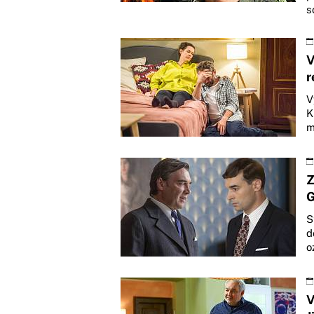
s
V
r
V
K
m
Z
G
S
d
o
V