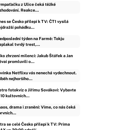
mpaťačku z Ulice čeká těžké
zhodování. Reakce…
nes se Česko přilepí k TV: ČT1 vysílá
ejdražší pohádku…
edposlední týden na Farmě: Tokju
zplakal tvrdý trest,…
ako zhrzení milenci: Jakub Štáfek a Jan
évai promluvili o…
vinka Netflixu vás nenechá vydechnout.
íběh nejhoršího…
etro fotokvíz o Jiřímu Sovákovi: Vybavte
i 10 kultovních…
aos, drama i zranění: Víme, co nás čeká
prvních…
ítra se celé Česko přilepí k TV: Prima