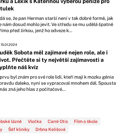
irku a Lexík s Kateřinou vyberou peníze pro
tulek
dá se, že pan Herman starší není v tak dobré formě, jak
e nám dosud mohlo jevit. Ve středu se mu udělá špatně
římo před Jirkou, jenž ho odveze k...
15.01.2024
uděk Sobota měl zajímavé nejen role, ale i
ivot. Přečtěte si ty největší zajímavosti a
yplňte náš kvíz
prvu byl znám pro své role lidí, kteří mají k mozku génia
pravdu daleko, nyní se vypracoval mnohem dál. Spousta
 nás zná jeho hlas z počítačové...
abské lázně
Vločka
Carré Otis
Film o škole
my
Šéf kliniky
Drbna Kelišová