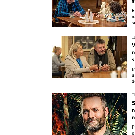
s
E
n
s
V
n
s
E
u
d
S
n
n
P
p