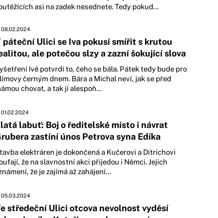
outěžících asi na zadek nesednete. Tedy pokud...
08.02.2024
 páteční Ulici se Iva pokusí smířit s krutou
ealitou, ale potečou slzy a zazní šokující slova
yšetření Ivě potvrdí to, čeho se bála. Pátek tedy bude pro
límovy černým dnem. Bára a Michal neví, jak se před
ámou chovat, a tak jí alespoň...
01.02.2024
latá labuť: Boj o ředitelské místo i návrat
rubera zastíní únos Petrova syna Edíka
tavba elektráren je dokončená a Kučerovi a Ditrichovi
oufají, že na slavnostní akci přijedou i Němci. Jejich
známení, že je zajímá až zahájení...
05.03.2024
e středeční Ulici otcova nevolnost vyděsí