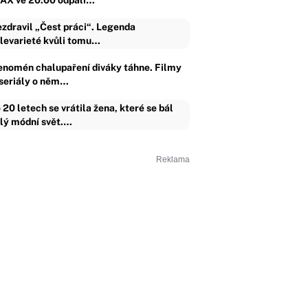
AX ve 20:00 odpálí…
zdravil „Čest práci“. Legenda
levarieté kvůli tomu…
enomén chalupaření diváky táhne. Filmy
 seriály o něm…
 20 letech se vrátila žena, které se bál
lý módní svět.…