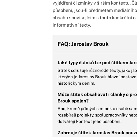
vyjádření či zmínky v širším kontextu. Č
působení, jsou-li předmětem mediálního
obsahu souvisejícím s touto konkrétní os
informativní texty.
FAQ: Jaroslav Brouk
Jaké typy článků lze pod štítkem Ja
Štítek sdružuje různorodé texty, jako js
kterých je Jaroslav Brouk hlavní postav
historickým děním.
Může štítek obsahovat i články o pro
Brouk spojen?
Ano, kromě přímých zmínek o osobě samot
rozebírají projekty, spolupracovníky neb
dotvářejí kontext jeho působení.
Zahrnuje štítek Jaroslav Brouk pouze