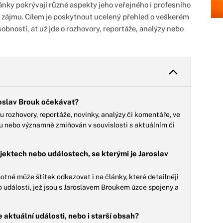
lánky pokrývají různé aspekty jeho veřejného i profesního
 zájmu. Cílem je poskytnout ucelený přehled o veškerém
obností, ať už jde o rozhovory, reportáže, analýzy nebo
roslav Brouk očekávat?
ou rozhovory, reportáže, novinky, analýzy či komentáře, ve
ou nebo významně zmiňován v souvislosti s aktuálním či
jektech nebo událostech, se kterými je Jaroslav
né může štítek odkazovat i na články, které detailněji
o události, jež jsou s Jaroslavem Broukem úzce spojeny a
 aktuální události, nebo i starší obsah?