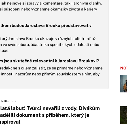
ak nejnovější zprávy a komentáře, tak i archivní články.
jší působení nebo významné okamžiky života a kariéry
títkem budou Jaroslava Brouka představovat v
rý Jaroslava Brouka ukazuje v různých rolích – ať už
a ve svém oboru, účastníka specifických událostí nebo
flexe.
kem jsou skutečně relevantní k Jaroslavu Broukovi?
 redakčně s cílem zajistit, že se primárně nebo významně
NO
 činnosti, názorům nebo přímým souvislostem s ním, aby
17.10.2023
latá labuť: Tvůrci nevařili z vody. Divákům
adělili dokument s příběhem, který je
nspiroval