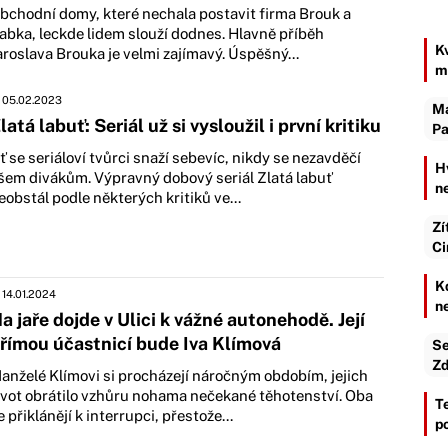
bchodní domy, které nechala postavit firma Brouk a
abka, leckde lidem slouží dodnes. Hlavně příběh
K
aroslava Brouka je velmi zajímavý. Úspěšný...
m
05.02.2023
Ma
latá labuť: Seriál už si vysloužil i první kritiku
Pa
ť se seriáloví tvůrci snaží sebevíc, nikdy se nezavděčí
H
šem divákům. Výpravný dobový seriál Zlatá labuť
n
eobstál podle některých kritiků ve...
Zí
Ci
K
14.01.2024
n
a jaře dojde v Ulici k vážné autonehodě. Její
římou účastnicí bude Iva Klímová
Se
Zd
anželé Klímovi si procházejí náročným obdobím, jejich
ivot obrátilo vzhůru nohama nečekané těhotenství. Oba
T
e přiklánějí k interrupci, přestože...
p