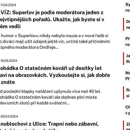
Sy
11.04.2024
ro
VÍZ: Superlov je podle moderátora jeden z
ejvtipnějších pořadů. Ukažte, jak byste si v
D
ěm vedli
n
 humor v Superlovu nikdy nebyla nouze a v nové řadě si
Př
o diváci mají užít údajně ještě víc, určitě také přičiněním
ro
tipného moderátora Ondřeje...
J
16.05.2024
R
ohádka O statečném kováři už desítky let
No
aví na obrazovkách. Vyzkoušejte si, jak dobře
Př
i znáte
R
d poslední klapky natáčení uplynulo více než 40 let.
s
ohádka O statečném kováři ale dodnes plní místa
elevizních slotů při každé sváteční...
Ch
v 
26.04.2024
noblochovi z Ulice: Trapní nebo zábavní,
Z