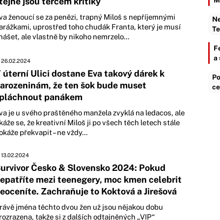
tejně jsou terčem kritiky
M
va ženoucí se za penězi, trapný Miloš s nepříjemnými
Ne
arážkami, uprostřed toho chudák Franta, který je musí
Te
nášet, ale vlastně by nikoho nemrzelo...
F
a
26.02.2024
 úterní Ulici dostane Eva takový dárek k
Po
arozeninám, že ten šok bude muset
ce
pláchnout panákem
va je u svého praštěného manžela zvyklá na ledacos, ale
káže se, že kreativní Miloš ji po všech těch letech stále
okáže překvapit – ne vždy...
13.02.2024
urvivor Česko & Slovensko 2024: Pokud
epatříte mezi teenegery, moc kmen celebrit
eoceníte. Zachraňuje to Koktová a Jirešová
rávě jména těchto dvou žen už jsou nějakou dobu
rozrazena, takže si z dalších odtajněných „VIP“