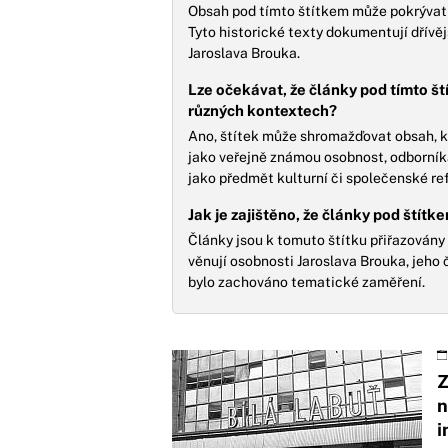
Obsah pod tímto štítkem může pokrývat j
Tyto historické texty dokumentují dřívě
Jaroslava Brouka.
Lze očekávat, že články pod tímto š
různých kontextech?
Ano, štítek může shromažďovat obsah, kte
jako veřejně známou osobnost, odborník
jako předmět kulturní či společenské re
Jak je zajištěno, že články pod štít
Články jsou k tomuto štítku přiřazovány
věnují osobnosti Jaroslava Brouka, jeho
bylo zachováno tematické zaměření.
Z
n
i