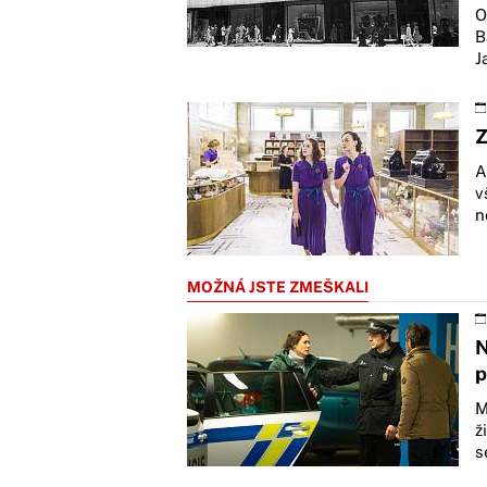
O
B
J
Z
A
v
n
MOŽNÁ JSTE ZMEŠKALI
N
p
M
ž
s