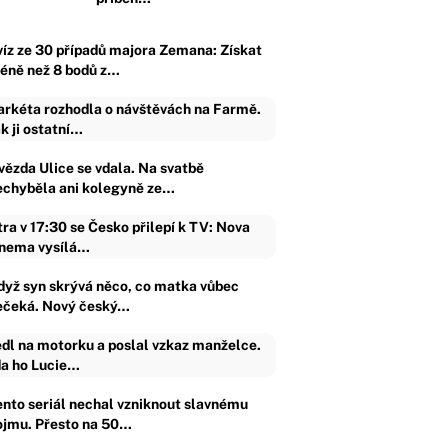
víz ze 30 případů majora Zemana: Získat
éně než 8 bodů z…
rkéta rozhodla o návštěvách na Farmě.
k ji ostatní…
vězda Ulice se vdala. Na svatbě
echyběla ani kolegyně ze…
tra v 17:30 se Česko přilepí k TV: Nova
nema vysílá…
dyž syn skrývá něco, co matka vůbec
ečeká. Nový český…
dl na motorku a poslal vzkaz manželce.
a ho Lucie…
ento seriál nechal vzniknout slavnému
ojmu. Přesto na 50…