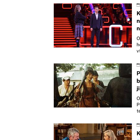
K
n
n
O
h
v
P
b
j
O
P
t
K