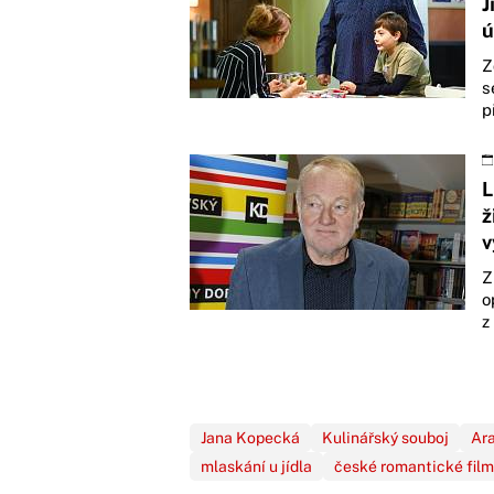
J
ú
Z
s
p
L
ž
v
Z
o
z
Jana Kopecká
Kulinářský souboj
Ar
mlaskání u jídla
české romantické fil