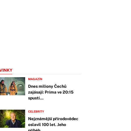
VINKY
MAGAZÍN
Dnes miliony Čechů
zajásají: Prima ve 20:15
spustí…
CELEBRITY
Nejznámější přírodovědec
oslavil 100 let. Jeho
příběh…