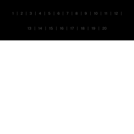
1
|
2
|
3
|
4
|
5
|
6
|
7
|
8
|
9
|
10
|
11
|
12
|
13
|
14
|
15
|
16
|
17
|
18
|
19
|
20