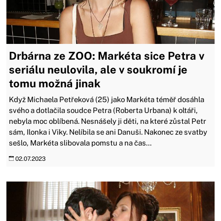
Drbárna ze ZOO: Markéta sice Petra v
seriálu neulovila, ale v soukromí je
tomu možná jinak
Když Michaela Petřeková (25) jako Markéta téměř dosáhla
svého a dotlačila soudce Petra (Roberta Urbana) k oltáři,
nebyla moc oblíbená. Nesnášely ji děti, na které zůstal Petr
sám, Ilonka i Viky. Nelíbila se ani Danuši. Nakonec ze svatby
sešlo, Markéta slibovala pomstu a na čas...
02.07.2023