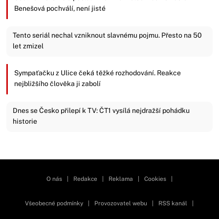
Benešová pochválí, není jisté
Tento seriál nechal vzniknout slavnému pojmu. Přesto na 50
let zmizel
Sympaťačku z Ulice čeká těžké rozhodování. Reakce
nejbližšího člověka ji zabolí
Dnes se Česko přilepí k TV: ČT1 vysílá nejdražší pohádku
historie
Zavřít reklamu
O nás
|
Redakce
|
Reklama
|
Cookies
|
Všeobecné podmínky
|
Provozovatel webu
|
RSS kanál
|