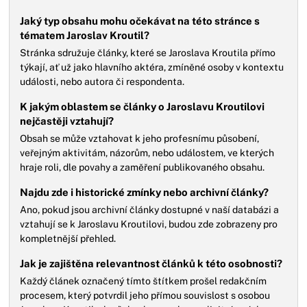
Jaký typ obsahu mohu očekávat na této stránce s
tématem Jaroslav Kroutil?
Stránka sdružuje články, které se Jaroslava Kroutila přímo
týkají, ať už jako hlavního aktéra, zmíněné osoby v kontextu
události, nebo autora či respondenta.
K jakým oblastem se články o Jaroslavu Kroutilovi
nejčastěji vztahují?
Obsah se může vztahovat k jeho profesnímu působení,
veřejným aktivitám, názorům, nebo událostem, ve kterých
hraje roli, dle povahy a zaměření publikovaného obsahu.
Najdu zde i historické zmínky nebo archivní články?
Ano, pokud jsou archivní články dostupné v naší databázi a
vztahují se k Jaroslavu Kroutilovi, budou zde zobrazeny pro
kompletnější přehled.
Jak je zajištěna relevantnost článků k této osobnosti?
Každý článek označený tímto štítkem prošel redakčním
procesem, který potvrdil jeho přímou souvislost s osobou