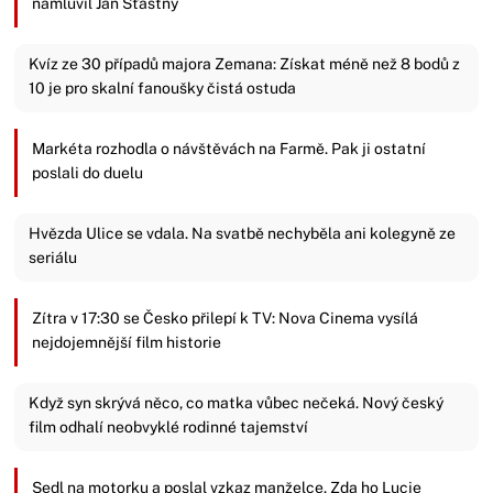
namluvil Jan Šťastný
Kvíz ze 30 případů majora Zemana: Získat méně než 8 bodů z
10 je pro skalní fanoušky čistá ostuda
Markéta rozhodla o návštěvách na Farmě. Pak ji ostatní
poslali do duelu
Hvězda Ulice se vdala. Na svatbě nechyběla ani kolegyně ze
seriálu
Zítra v 17:30 se Česko přilepí k TV: Nova Cinema vysílá
nejdojemnější film historie
Když syn skrývá něco, co matka vůbec nečeká. Nový český
film odhalí neobvyklé rodinné tajemství
Sedl na motorku a poslal vzkaz manželce. Zda ho Lucie