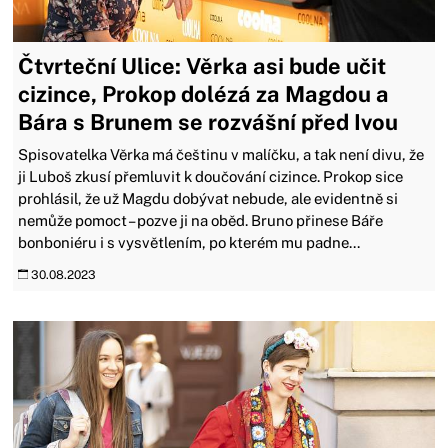
Čtvrteční Ulice: Věrka asi bude učit
cizince, Prokop dolézá za Magdou a
Bára s Brunem se rozvášní před Ivou
Spisovatelka Věrka má češtinu v malíčku, a tak není divu, že
ji Luboš zkusí přemluvit k doučování cizince. Prokop sice
prohlásil, že už Magdu dobývat nebude, ale evidentně si
nemůže pomoct – pozve ji na oběd. Bruno přinese Báře
bonboniéru i s vysvětlením, po kterém mu padne...
30.08.2023