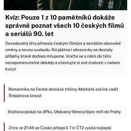
Kvíz: Pouze 1 z 10 pamětníků dokáže
správně poznat všech 10 českých filmů
a seriálů 90. let
Devadesátá léta přinesla českým filmům a seriálům obrovské
změny a novou svobodu. Na plátna i obrazovky se dostaly
příběhy, které dodnes milujeme. Vraťte se s námi do této
nezapomenutelné dekády a otestujte si své znalosti v našem
kvízu!
Romantika na Farmě dostává trhliny. Markétě začíná vadit
Štěpánova lenost
Stallona poslal na JIPku. Obávaný filmový bijec míří do Prahy
Zítra ve 21:45 se Česko přilepí k TV: ČT2 vysílá nejlepší