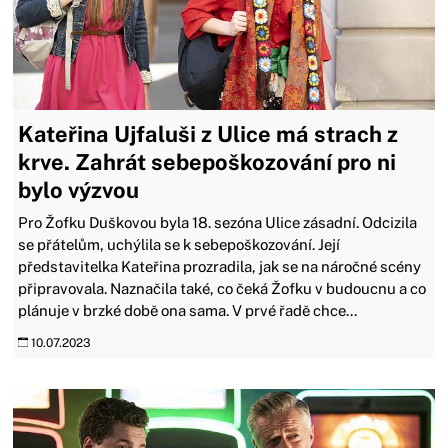
Kateřina Ujfaluši z Ulice má strach z
krve. Zahrát sebepoškozování pro ni
bylo výzvou
Pro Žofku Duškovou byla 18. sezóna Ulice zásadní. Odcizila
se přátelům, uchýlila se k sebepoškozování. Její
představitelka Kateřina prozradila, jak se na náročné scény
připravovala. Naznačila také, co čeká Žofku v budoucnu a co
plánuje v brzké době ona sama. V prvé řadě chce...
10.07.2023