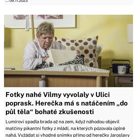
09.11.2023
Fotky nahé Vilmy vyvolaly v Ulici
poprask. Herečka má s natáčením „do
půl těla“ bohaté zkušenosti
Lumírovi spadla brada až na zem, když náhodou objevil
matčiny pikantní fotky z mládí, na kterých pózovala úplně
nahá. Vyžádat si vhodné snímky přímo od herečky Jaroslavy