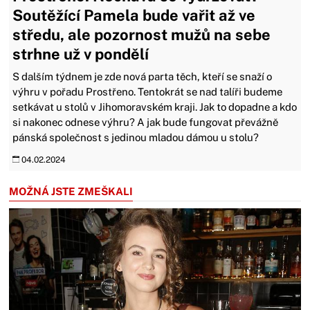
Soutěžící Pamela bude vařit až ve
středu, ale pozornost mužů na sebe
strhne už v pondělí
S dalším týdnem je zde nová parta těch, kteří se snaží o
výhru v pořadu Prostřeno. Tentokrát se nad talíři budeme
setkávat u stolů v Jihomoravském kraji. Jak to dopadne a kdo
si nakonec odnese výhru? A jak bude fungovat převážně
pánská společnost s jedinou mladou dámou u stolu?
04.02.2024
MOŽNÁ JSTE ZMEŠKALI