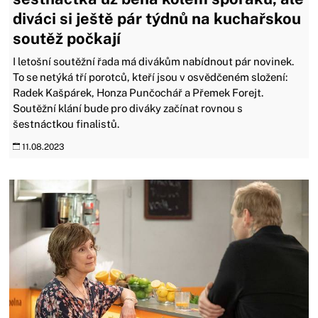
diváci si ještě pár týdnů na kuchařskou
soutěž počkají
I letošní soutěžní řada má divákům nabídnout pár novinek.
To se netýká tří porotců, kteří jsou v osvědčeném složení:
Radek Kašpárek, Honza Punčochář a Přemek Forejt.
Soutěžní klání bude pro diváky začínat rovnou s
šestnáctkou finalistů.
11.08.2023