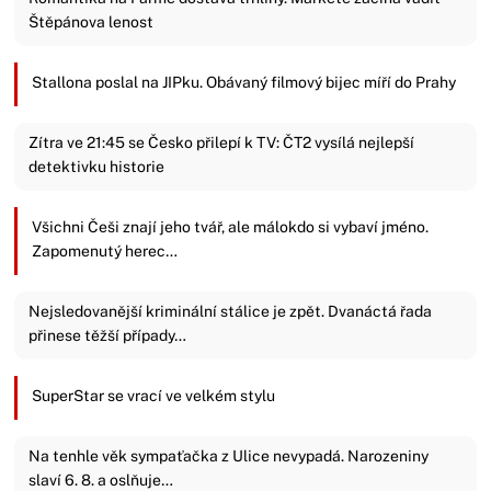
Štěpánova lenost
Stallona poslal na JIPku. Obávaný filmový bijec míří do Prahy
Zítra ve 21:45 se Česko přilepí k TV: ČT2 vysílá nejlepší
detektivku historie
Všichni Češi znají jeho tvář, ale málokdo si vybaví jméno.
Zapomenutý herec…
Nejsledovanější kriminální stálice je zpět. Dvanáctá řada
přinese těžší případy…
SuperStar se vrací ve velkém stylu
Na tenhle věk sympaťačka z Ulice nevypadá. Narozeniny
slaví 6. 8. a oslňuje…