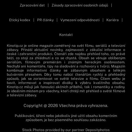
Zpracování dat
|
Zásady zpracování osobních údajů
|
Etický kodex
|
PR články
|
Vymezení odpovědnosti
|
Kariéra
|
Kontakt
Kinotip.cz je online magazín zaměřený na svět filmu, seriálů a televizní
zábavy. Přináší aktuální novinky, zajímavosti z zákulisí informace o
české i zahraniční produkci. Čtenáři zde najdou přehled toho, co právě
běží, co stojí za zhlédnutí a co se chystá. Obsah se věnuje oblíbeným
seriálům, filmovým premiérám i známým hereckým osobnostem.
Nechybí ani komentáře, tipy na sledování a rozhovory s tvůrci. Magazín
kombinuje informativní články se zábavným obsahem a lehkým
bulvárním přesahem. Díky tomu nabízí čtenářům rychlý a přehledný
způsob, jak se zorientovat ve světě televize a filmu. Cílem webu je
bavit, informovat a inspirovat diváky k výběru kvalitního obsahu.
Kinotip.cz milují jak fanoušci akčních příběhů, tak i romantiky a rodiny.
Je ideálním místem pro všechny, kteří chtějí mít přehled o světě filmové
a televizní zábavy.
Copyright @ 2026 Všechna práva vyhrazena.
Publikování, šíření nebo jakékoliv jiné užití obsahu komerčním
způsobem, je bez písemného souhlasu zakázáno.
Stock Photos provided by our partner
Depositphotos