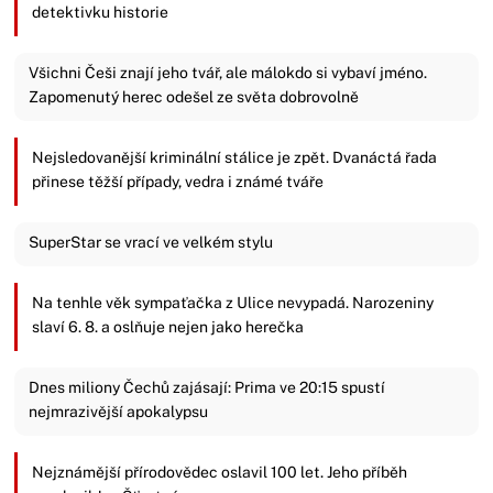
detektivku historie
Všichni Češi znají jeho tvář, ale málokdo si vybaví jméno.
Zapomenutý herec odešel ze světa dobrovolně
Nejsledovanější kriminální stálice je zpět. Dvanáctá řada
přinese těžší případy, vedra i známé tváře
SuperStar se vrací ve velkém stylu
Na tenhle věk sympaťačka z Ulice nevypadá. Narozeniny
slaví 6. 8. a oslňuje nejen jako herečka
Dnes miliony Čechů zajásají: Prima ve 20:15 spustí
nejmrazivější apokalypsu
Nejznámější přírodovědec oslavil 100 let. Jeho příběh