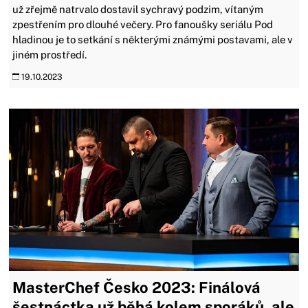
už zřejmě natrvalo dostavil sychravý podzim, vítaným
zpestřením pro dlouhé večery. Pro fanoušky seriálu Pod
hladinou je to setkání s některými známými postavami, ale v
jiném prostředí.
19.10.2023
MasterChef Česko 2023: Finálová
šestnáctka už běhá kolem sporáků, ale