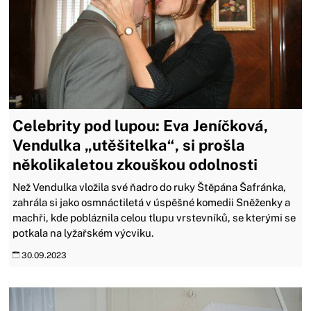
Celebrity pod lupou: Eva Jeníčková,
Vendulka „utěšitelka“, si prošla
několikaletou zkouškou odolnosti
Než Vendulka vložila své ňadro do ruky Štěpána Šafránka,
zahrála si jako osmnáctiletá v úspěšné komedii Sněženky a
machři, kde pobláznila celou tlupu vrstevníků, se kterými se
potkala na lyžařském výcviku.
30.09.2023