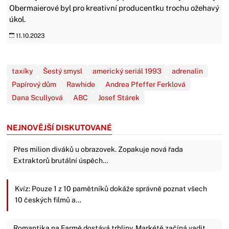
Obermaierové byl pro kreativní producentku trochu ožehavý
úkol.
11.10.2023
taxíky
Šestý smysl
americký seriál 1993
adrenalin
Papírový dům
Rawhide
Andrea Pfeffer Ferklová
Dana Scullyová
ABC
Josef Stárek
NEJNOVĚJŠÍ DISKUTOVANÉ
Přes milion diváků u obrazovek. Zopakuje nová řada
Extraktorů brutální úspěch…
Kvíz: Pouze 1 z 10 pamětníků dokáže správně poznat všech
10 českých filmů a…
Romantika na Farmě dostává trhliny. Markétě začíná vadit