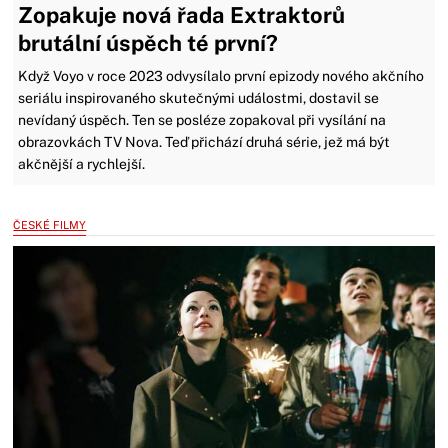
Zopakuje nová řada Extraktorů
brutální úspěch té první?
Když Voyo v roce 2023 odvysílalo první epizody nového akčního
seriálu inspirovaného skutečnými událostmi, dostavil se
nevídaný úspěch. Ten se posléze zopakoval při vysílání na
obrazovkách TV Nova. Teď přichází druhá série, jež má být
akčnější a rychlejší.
ČESKÉ FILMY