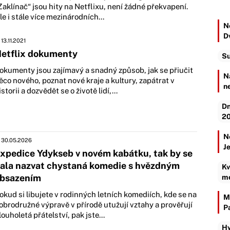
Zaklínač“ jsou hity na Netflixu, není žádné překvapení.
le i stále více mezinárodních...
Ne
D
13.11.2021
etflix dokumenty
Su
okumenty jsou zajímavý a snadný způsob, jak se přiučit
N
ěco nového, poznat nové kraje a kultury, zapátrat v
n
istorii a dozvědět se o životě lidí,...
Dn
20
N
30.05.2026
J
xpedice Ydykseb v novém kabátku, tak by se
ala nazvat chystaná komedie s hvězdným
Kv
bsazením
mé
okud si libujete v rodinných letních komediích, kde se na
M
obrodružné výpravě v přírodě utužují vztahy a prověřují
P
louholetá přátelství, pak jste...
Hv