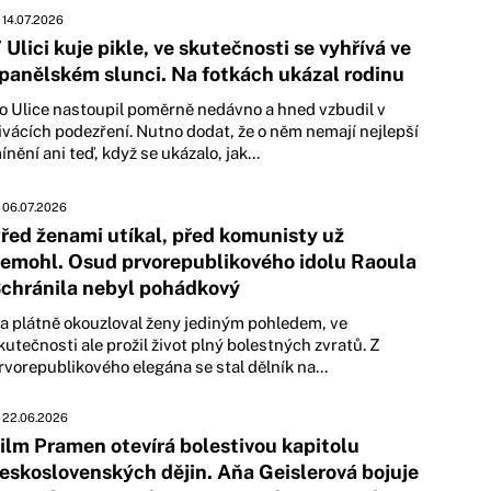
14.07.2026
 Ulici kuje pikle, ve skutečnosti se vyhřívá ve
panělském slunci. Na fotkách ukázal rodinu
o Ulice nastoupil poměrně nedávno a hned vzbudil v
ivácích podezření. Nutno dodat, že o něm nemají nejlepší
ínění ani teď, když se ukázalo, jak...
06.07.2026
řed ženami utíkal, před komunisty už
emohl. Osud prvorepublikového idolu Raoula
chránila nebyl pohádkový
a plátně okouzloval ženy jediným pohledem, ve
kutečnosti ale prožil život plný bolestných zvratů. Z
rvorepublikového elegána se stal dělník na...
22.06.2026
ilm Pramen otevírá bolestivou kapitolu
eskoslovenských dějin. Aňa Geislerová bojuje