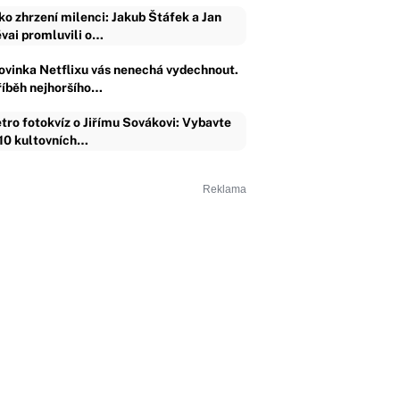
ko zhrzení milenci: Jakub Štáfek a Jan
vai promluvili o…
ovinka Netflixu vás nenechá vydechnout.
říběh nejhoršího…
tro fotokvíz o Jiřímu Sovákovi: Vybavte
 10 kultovních…