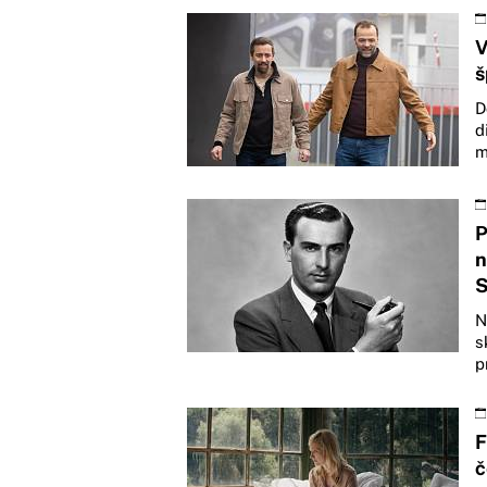
V
š
D
d
m
P
n
S
N
s
p
F
č