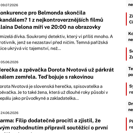
ne
09.07.2026
onkurence pro Belmonda skončila
Zí
kandálem? 1 z nejkontroverznějších filmů
C
laina Delona míří ve 20:00 na obrazovky
Kd
mizelá dívka. Soukromý detektiv, který ví příliš mnoho. A
ne
rotivník, jenž se nezastaví před ničím. Temná pařížská
lice ukrývá víc tajemství, než...
S
Z
05.06.2026
Te
erečka a zpěvačka Dorota Nvotová už párkrát
po
álem zemřela. Teď bojuje s rakovinou
orota Nvotová je slovenská herečka, spisovatelka a
S
pěvačka. Je to také žena, která už dlouhé roky působí v
r
epálu jako průvodkyně a zakladatelka...
Dn
ne
24.06.2026
arma: Filip dodatečně procitl a zjistil, že
P
vým rozhodnutím připravil soutěžící o první
r