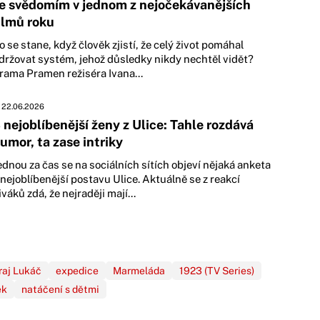
e svědomím v jednom z nejočekávanějších
ilmů roku
o se stane, když člověk zjistí, že celý život pomáhal
držovat systém, jehož důsledky nikdy nechtěl vidět?
rama Pramen režiséra Ivana...
22.06.2026
 nejoblíbenější ženy z Ulice: Tahle rozdává
umor, ta zase intriky
ednou za čas se na sociálních sítích objeví nějaká anketa
 nejoblíbenější postavu Ulice. Aktuálně se z reakcí
iváků zdá, že nejraději mají...
raj Lukáč
expedice
Marmeláda
1923 (TV Series)
ek
natáčení s dětmi