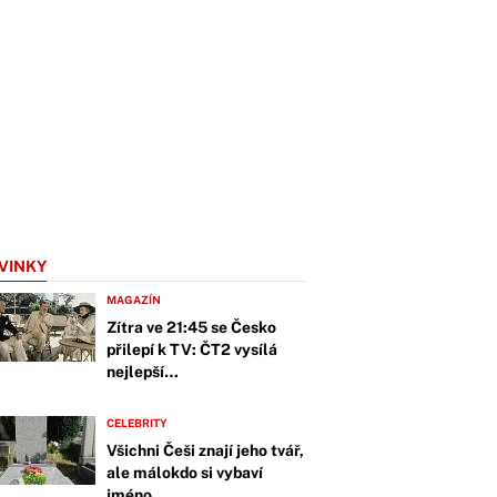
VINKY
MAGAZÍN
Zítra ve 21:45 se Česko
přilepí k TV: ČT2 vysílá
nejlepší…
CELEBRITY
Všichni Češi znají jeho tvář,
ale málokdo si vybaví
jméno.…