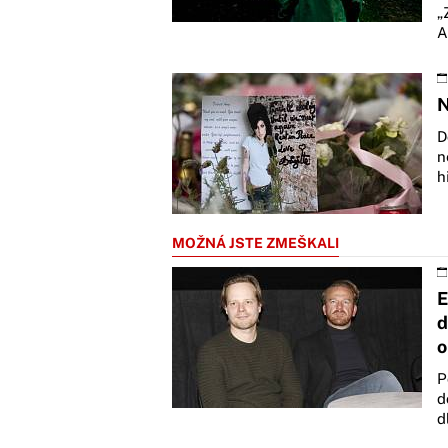
„
A
N
D
n
h
MOŽNÁ JSTE ZMEŠKALI
E
d
o
P
d
d