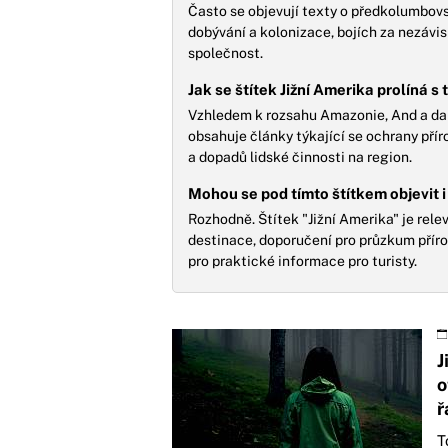
Často se objevují texty o předkolumbovsk
dobývání a kolonizace, bojích za nezávis
společnost.
Jak se štítek Jižní Amerika prolíná s
Vzhledem k rozsahu Amazonie, And a dal
obsahuje články týkající se ochrany přír
a dopadů lidské činnosti na region.
Mohou se pod tímto štítkem objevit i
Rozhodně. Štítek "Jižní Amerika" je relev
destinace, doporučení pro průzkum příro
pro praktické informace pro turisty.
J
o
ř
T