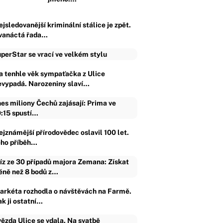
jsledovanější kriminální stálice je zpět.
vanáctá řada…
perStar se vrací ve velkém stylu
a tenhle věk sympaťačka z Ulice
evypadá. Narozeniny slaví…
es miliony Čechů zajásají: Prima ve
:15 spustí…
ejznámější přírodovědec oslavil 100 let.
eho příběh…
íz ze 30 případů majora Zemana: Získat
ně než 8 bodů z…
arkéta rozhodla o návštěvách na Farmě.
ak ji ostatní…
ězda Ulice se vdala. Na svatbě