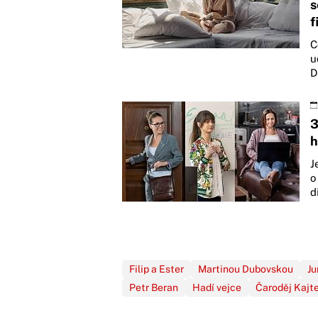
s
f
C
u
D
3
h
J
o
d
Filip a Ester
Martinou Dubovskou
Ju
Petr Beran
Hadí vejce
Čaroděj Kajt