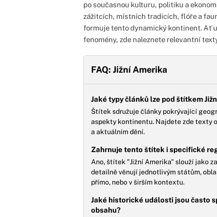
po současnou kulturu, politiku a ekonom
zážitcích, místních tradicích, flóře a f
formuje tento dynamický kontinent. Ať u
fenomény, zde naleznete relevantní texty
FAQ: Jižní Amerika
Jaké typy článků lze pod štítkem Ji
Štítek sdružuje články pokrývající geog
aspekty kontinentu. Najdete zde texty o k
a aktuálním dění.
Zahrnuje tento štítek i specifické r
Ano, štítek "Jižní Amerika" slouží jako za
detailně věnují jednotlivým státům, ob
přímo, nebo v širším kontextu.
Jaké historické události jsou často 
obsahu?