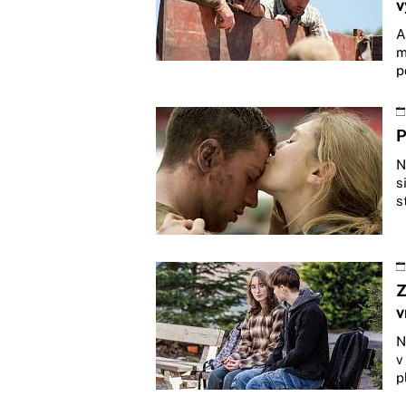
v
A
m
p
P
N
s
s
Z
v
N
v
p