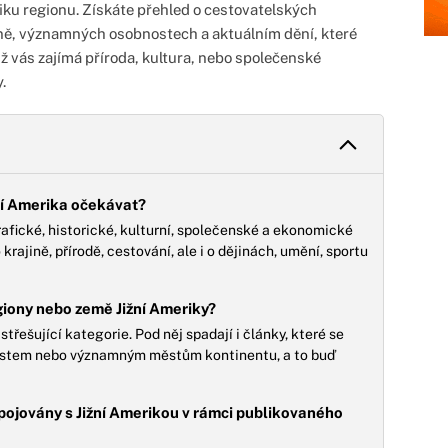
iku regionu. Získáte přehled o cestovatelských
auně, významných osobnostech a aktuálním dění, které
ž vás zajímá příroda, kultura, nebo společenské
.
žní Amerika očekávat?
rafické, historické, kulturní, společenské a ekonomické
rajině, přírodě, cestování, ale i o dějinách, umění, sportu
egiony nebo země Jižní Ameriky?
střešující kategorie. Pod něj spadají i články, které se
lastem nebo významným městům kontinentu, a to buď
spojovány s Jižní Amerikou v rámci publikovaného