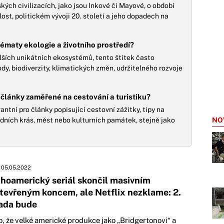
ých civilizacích, jako jsou Inkové či Mayové, o období
lost, politickém vývoji 20. století a jeho dopadech na
 tématy ekologie a životního prostředí?
ších unikátních ekosystémů, tento štítek často
ody, biodiverzity, klimatických změn, udržitelného rozvoje
 články zaměřené na cestování a turistiku?
antní pro články popisující cestovní zážitky, tipy na
dních krás, měst nebo kulturních památek, stejně jako
NO
05.05.2022
ihoamerický seriál skončil masivním
tevřeným koncem, ale Netflix nezklame: 2.
ada bude
o, že velké americké produkce jako „Bridgertonovi“ a