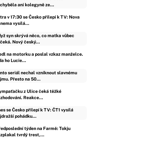
chyběla ani kolegyně ze…
tra v 17:30 se Česko přilepí k TV: Nova
inema vysílá…
yž syn skrývá něco, co matka vůbec
čeká. Nový český…
edl na motorku a poslal vzkaz manželce.
da ho Lucie…
nto seriál nechal vzniknout slavnému
jmu. Přesto na 50…
ympaťačku z Ulice čeká těžké
ozhodování. Reakce…
es se Česko přilepí k TV: ČT1 vysílá
jdražší pohádku…
ředposlední týden na Farmě: Tokju
ozplakal tvrdý trest,…