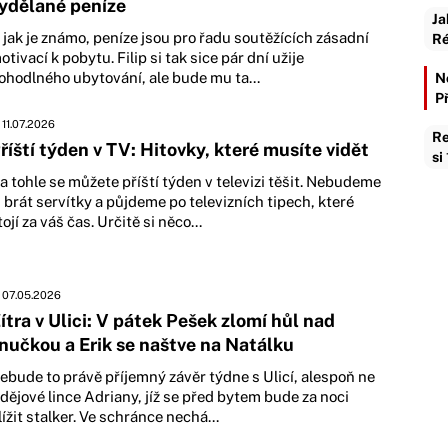
ydělané peníze
Ja
 jak je známo, peníze jsou pro řadu soutěžících zásadní
Ré
otivací k pobytu. Filip si tak sice pár dní užije
ohodlného ubytování, ale bude mu ta...
N
P
11.07.2026
Re
říští týden v TV: Hitovky, které musíte vidět
si
a tohle se můžete příští týden v televizi těšit. Nebudeme
i brát servítky a půjdeme po televizních tipech, které
tojí za váš čas. Určitě si něco...
07.05.2026
ítra v Ulici: V pátek Pešek zlomí hůl nad
nučkou a Erik se naštve na Natálku
ebude to právě příjemný závěr týdne s Ulicí, alespoň ne
 dějové lince Adriany, jíž se před bytem bude za noci
lížit stalker. Ve schránce nechá...