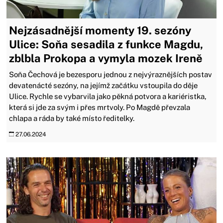
Nejzásadnější momenty 19. sezóny
Ulice: Soňa sesadila z funkce Magdu,
zblbla Prokopa a vymyla mozek Ireně
Soňa Čechová je bezesporu jednou z nejvýraznějších postav
devatenácté sezóny, na jejímž začátku vstoupila do děje
Ulice. Rychle se vybarvila jako pěkná potvora a kariéristka,
která si jde za svým i přes mrtvoly. Po Magdě převzala
chlapa a ráda by také místo ředitelky.
27.06.2024