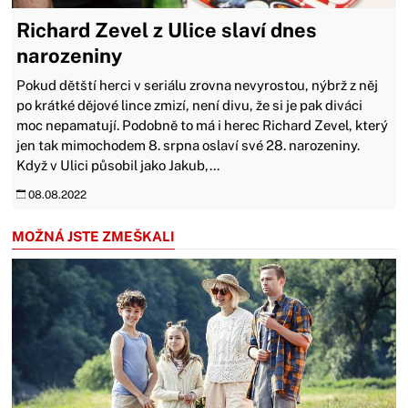
Richard Zevel z Ulice slaví dnes
narozeniny
Pokud dětští herci v seriálu zrovna nevyrostou, nýbrž z něj
po krátké dějové lince zmizí, není divu, že si je pak diváci
moc nepamatují. Podobně to má i herec Richard Zevel, který
jen tak mimochodem 8. srpna oslaví své 28. narozeniny.
Když v Ulici působil jako Jakub,...
08.08.2022
MOŽNÁ JSTE ZMEŠKALI