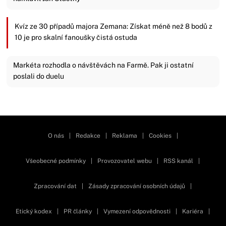
Kvíz ze 30 případů majora Zemana: Získat méně než 8 bodů z
10 je pro skalní fanoušky čistá ostuda
Markéta rozhodla o návštěvách na Farmě. Pak ji ostatní
poslali do duelu
Zavřít reklamu
O nás
|
Redakce
|
Reklama
|
Cookies
|
Všeobecné podmínky
|
Provozovatel webu
|
RSS kanál
|
Zpracování dat
|
Zásady zpracování osobních údajů
|
Etický kodex
|
PR články
|
Vymezení odpovědnosti
|
Kariéra
|