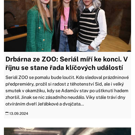
Drbárna ze ZOO: Seriál míří ke konci. V
říjnu se stane řada klíčových událostí
Seriál ZOO se pomalu bude loučit. Kdo sledoval prázdninové
předpremiéry, prožil si radost z těhotenství Sid, ale i velký
smutek v okamžiku, kdy se Adamův stav po uštknutí hadem
zhoršil. Jinak se nic zásadního neudálo. Viky stále tráví dny
otvíráním dveří Jeřábkové a dvojčata...
13.09.2024