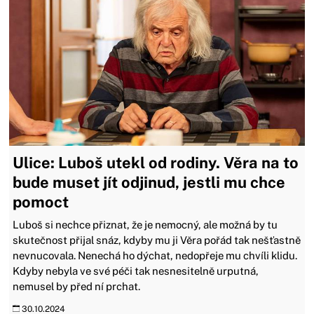
Ulice: Luboš utekl od rodiny. Věra na to
bude muset jít odjinud, jestli mu chce
pomoct
Luboš si nechce přiznat, že je nemocný, ale možná by tu
skutečnost přijal snáz, kdyby mu ji Věra pořád tak nešťastně
nevnucovala. Nenechá ho dýchat, nedopřeje mu chvíli klidu.
Kdyby nebyla ve své péči tak nesnesitelně urputná,
nemusel by před ní prchat.
30.10.2024