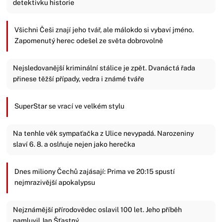
detektivku historie
Všichni Češi znají jeho tvář, ale málokdo si vybaví jméno.
Zapomenutý herec odešel ze světa dobrovolně
Nejsledovanější kriminální stálice je zpět. Dvanáctá řada
přinese těžší případy, vedra i známé tváře
SuperStar se vrací ve velkém stylu
Na tenhle věk sympaťačka z Ulice nevypadá. Narozeniny
slaví 6. 8. a oslňuje nejen jako herečka
Dnes miliony Čechů zajásají: Prima ve 20:15 spustí
nejmrazivější apokalypsu
Nejznámější přírodovědec oslavil 100 let. Jeho příběh
namluvil Jan Šťastný