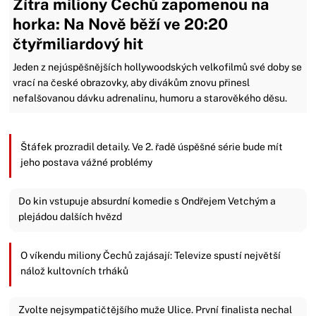
Zítra miliony Čechů zapomenou na
horka: Na Nově běží ve 20:20
čtyřmiliardový hit
Jeden z nejúspěšnějších hollywoodských velkofilmů své doby se
vrací na české obrazovky, aby divákům znovu přinesl
nefalšovanou dávku adrenalinu, humoru a starověkého děsu.
Štáfek prozradil detaily. Ve 2. řadě úspěšné série bude mít
jeho postava vážné problémy
Do kin vstupuje absurdní komedie s Ondřejem Vetchým a
plejádou dalších hvězd
O víkendu miliony Čechů zajásají: Televize spustí největší
nálož kultovních trháků
Zvolte nejsympatičtějšího muže Ulice. První finalista nechal