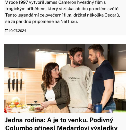
V roce 1997 vytvořil James Cameron hvězdný film s
tragickým příběhem, který si získal oblibu po celém světě.
Tento legendární celovečerní film, držitel několika Oscarů,
se za pár dnů připomene na Netflixu.
10.07.2024
Jedna rodina: A je to venku. Podivný
Columbo přinesl Medardovi výsledky