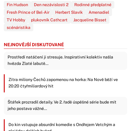
Fin Hudson
Den nezávislosti 2
Rodinné předplatné
Fresh Prince of Bel-Air
Herbert Slavík
Amenadiel
TV Hobby
plukovník Cathcart
Jacqueline Bisset
scénáristika
NEJNOVĚJŠÍ DISKUTOVANÉ
Prostředí natáčení ji stresuje. Inspirativní kolektiv našla
hvězda Zlaté labutě…
Zítra miliony Čechů zapomenou na horka: Na Nově běží ve
20:20 čtyřmiliardový hit
Štáfek prozradil detaily. Ve 2. řadě úspěšné série bude mít
jeho postava vážné…
Do kin vstupuje absurdní komedie s Ondřejem Vetchým a
plejádou dalších hvězd