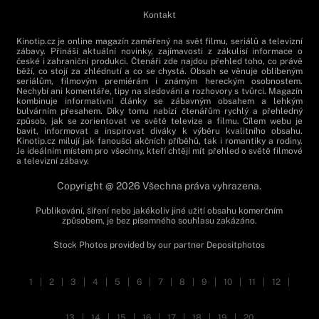
Kontakt
Kinotip.cz je online magazín zaměřený na svět filmu, seriálů a televizní
zábavy. Přináší aktuální novinky, zajímavosti z zákulisí informace o
české i zahraniční produkci. Čtenáři zde najdou přehled toho, co právě
běží, co stojí za zhlédnutí a co se chystá. Obsah se věnuje oblíbeným
seriálům, filmovým premiérám i známým hereckým osobnostem.
Nechybí ani komentáře, tipy na sledování a rozhovory s tvůrci. Magazín
kombinuje informativní články se zábavným obsahem a lehkým
bulvárním přesahem. Díky tomu nabízí čtenářům rychlý a přehledný
způsob, jak se zorientovat ve světě televize a filmu. Cílem webu je
bavit, informovat a inspirovat diváky k výběru kvalitního obsahu.
Kinotip.cz milují jak fanoušci akčních příběhů, tak i romantiky a rodiny.
Je ideálním místem pro všechny, kteří chtějí mít přehled o světě filmové
a televizní zábavy.
Copyright @ 2026 Všechna práva vyhrazena.
Publikování, šíření nebo jakékoliv jiné užití obsahu komerčním
způsobem, je bez písemného souhlasu zakázáno.
Stock Photos provided by our partner
Depositphotos
1
|
2
|
3
|
4
|
5
|
6
|
7
|
8
|
9
|
10
|
11
|
12
|
13
|
14
|
15
|
16
|
17
|
18
|
19
|
20