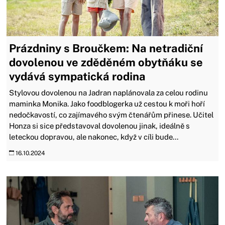
Prázdniny s Broučkem: Na netradiční
dovolenou ve zděděném obytňáku se
vydává sympatická rodina
Stylovou dovolenou na Jadran naplánovala za celou rodinu
maminka Monika. Jako foodblogerka už cestou k moři hoří
nedočkavostí, co zajímavého svým čtenářům přinese. Učitel
Honza si sice představoval dovolenou jinak, ideálně s
leteckou dopravou, ale nakonec, když v cíli bude...
16.10.2024