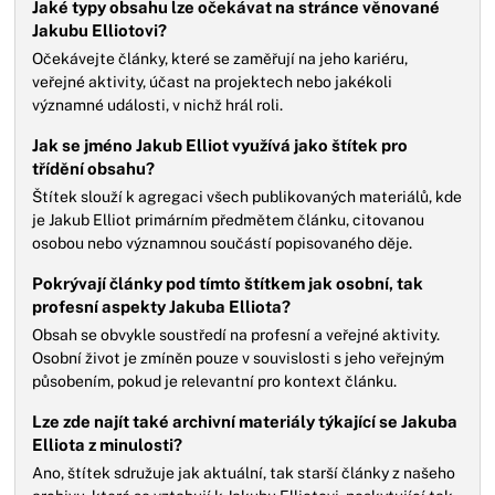
Jaké typy obsahu lze očekávat na stránce věnované
Jakubu Elliotovi?
Očekávejte články, které se zaměřují na jeho kariéru,
veřejné aktivity, účast na projektech nebo jakékoli
významné události, v nichž hrál roli.
Jak se jméno Jakub Elliot využívá jako štítek pro
třídění obsahu?
Štítek slouží k agregaci všech publikovaných materiálů, kde
je Jakub Elliot primárním předmětem článku, citovanou
osobou nebo významnou součástí popisovaného děje.
Pokrývají články pod tímto štítkem jak osobní, tak
profesní aspekty Jakuba Elliota?
Obsah se obvykle soustředí na profesní a veřejné aktivity.
Osobní život je zmíněn pouze v souvislosti s jeho veřejným
působením, pokud je relevantní pro kontext článku.
Lze zde najít také archivní materiály týkající se Jakuba
Elliota z minulosti?
Ano, štítek sdružuje jak aktuální, tak starší články z našeho