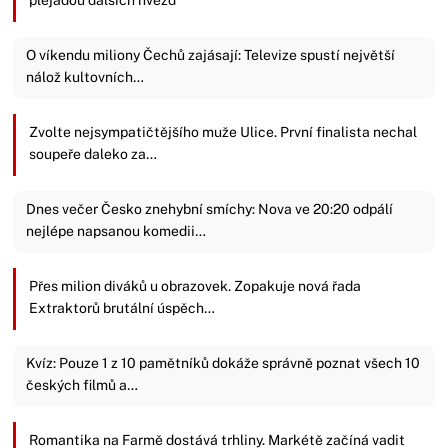
O víkendu miliony Čechů zajásají: Televize spustí největší
nálož kultovních…
Zvolte nejsympatičtějšího muže Ulice. První finalista nechal
soupeře daleko za…
Dnes večer Česko znehybní smíchy: Nova ve 20:20 odpálí
nejlépe napsanou komedii…
Přes milion diváků u obrazovek. Zopakuje nová řada
Extraktorů brutální úspěch…
Kvíz: Pouze 1 z 10 pamětníků dokáže správně poznat všech 10
českých filmů a…
Romantika na Farmě dostává trhliny. Markétě začíná vadit