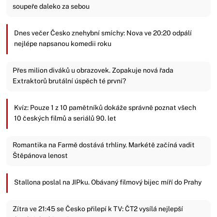
soupeře daleko za sebou
Dnes večer Česko znehybní smíchy: Nova ve 20:20 odpálí
nejlépe napsanou komedii roku
Přes milion diváků u obrazovek. Zopakuje nová řada
Extraktorů brutální úspěch té první?
Kvíz: Pouze 1 z 10 pamětníků dokáže správně poznat všech
10 českých filmů a seriálů 90. let
Romantika na Farmě dostává trhliny. Markétě začíná vadit
Štěpánova lenost
Stallona poslal na JIPku. Obávaný filmový bijec míří do Prahy
Zítra ve 21:45 se Česko přilepí k TV: ČT2 vysílá nejlepší