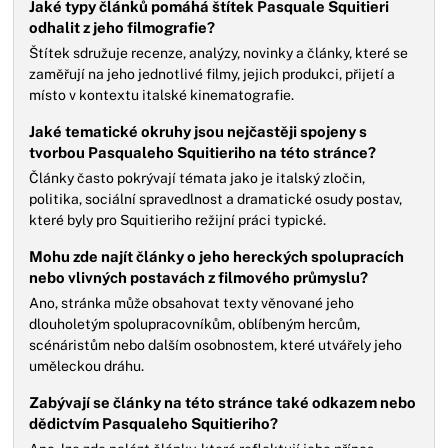
Jaké typy článků pomáhá štítek Pasquale Squitieri
odhalit z jeho filmografie?
Štítek sdružuje recenze, analýzy, novinky a články, které se
zaměřují na jeho jednotlivé filmy, jejich produkci, přijetí a
místo v kontextu italské kinematografie.
Jaké tematické okruhy jsou nejčastěji spojeny s
tvorbou Pasqualeho Squitieriho na této stránce?
Články často pokrývají témata jako je italský zločin,
politika, sociální spravedlnost a dramatické osudy postav,
které byly pro Squitieriho režijní práci typické.
Mohu zde najít články o jeho hereckých spolupracích
nebo vlivných postavách z filmového průmyslu?
Ano, stránka může obsahovat texty věnované jeho
dlouholetým spolupracovníkům, oblíbeným hercům,
scénáristům nebo dalším osobnostem, které utvářely jeho
uměleckou dráhu.
Zabývají se články na této stránce také odkazem nebo
dědictvím Pasqualeho Squitieriho?