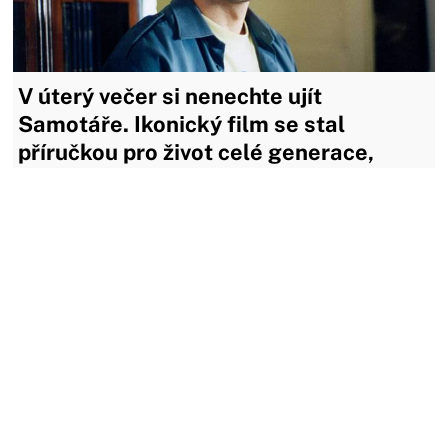
V úterý večer si nenechte ujít
Samotáře. Ikonický film se stal
příručkou pro život celé generace,
která se ve svobodě cítila ztracená
Hořká komedie o vztazích, samotě i generačním bloudění se
po premiéře stala kultem. Film Samotáři definoval
atmosféru přelomu tisíciletí, nastartoval kariéry několika
mladých herců a přinesl nezapomenutelnou roli Jiřímu
Macháčkovi. Natáčení navíc provázela řada překvapivých...
16.02.2026