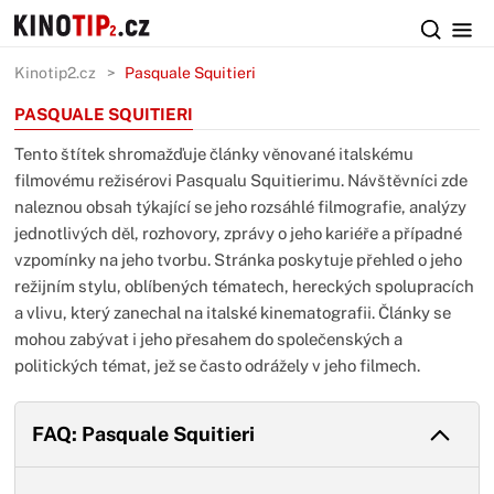
Kinotip2.cz
Pasquale Squitieri
PASQUALE SQUITIERI
Tento štítek shromažďuje články věnované italskému
filmovému režisérovi Pasqualu Squitierimu. Návštěvníci zde
naleznou obsah týkající se jeho rozsáhlé filmografie, analýzy
jednotlivých děl, rozhovory, zprávy o jeho kariéře a případné
vzpomínky na jeho tvorbu. Stránka poskytuje přehled o jeho
režijním stylu, oblíbených tématech, hereckých spolupracích
a vlivu, který zanechal na italské kinematografii. Články se
mohou zabývat i jeho přesahem do společenských a
politických témat, jež se často odrážely v jeho filmech.
FAQ: Pasquale Squitieri