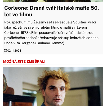
Corleone: Drsná tvář italské mafie 50.
let ve filmu
Po úspěchu filmu Železný šéf se Pasquale Squitieri vrací
jako režisér ve svém druhém filmu o mafii s názvem
Corleone (1978). Film posouvající dění z fašistického do
poválečného období představuje nástup ledově chladného
Dona Vita Gargana (Giuliano Gemma).
02.11.2023
MOŽNÁ JSTE ZMEŠKALI