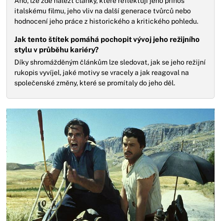
Ano, lze zde nalézt články, které reflektují jeho přínos
italskému filmu, jeho vliv na další generace tvůrců nebo
hodnocení jeho práce z historického a kritického pohledu.
Jak tento štítek pomáhá pochopit vývoj jeho režijního
stylu v průběhu kariéry?
Díky shromážděným článkům lze sledovat, jak se jeho režijní
rukopis vyvíjel, jaké motivy se vracely a jak reagoval na
společenské změny, které se promítaly do jeho děl.