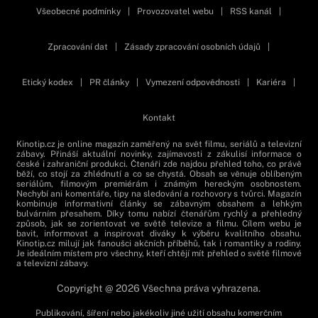
Všeobecné podmínky
|
Provozovatel webu
|
RSS kanál
|
Zpracování dat
|
Zásady zpracování osobních údajů
|
Etický kodex
|
PR články
|
Vymezení odpovědnosti
|
Kariéra
|
Kontakt
Kinotip.cz je online magazín zaměřený na svět filmu, seriálů a televizní
zábavy. Přináší aktuální novinky, zajímavosti z zákulisí informace o
české i zahraniční produkci. Čtenáři zde najdou přehled toho, co právě
běží, co stojí za zhlédnutí a co se chystá. Obsah se věnuje oblíbeným
seriálům, filmovým premiérám i známým hereckým osobnostem.
Nechybí ani komentáře, tipy na sledování a rozhovory s tvůrci. Magazín
kombinuje informativní články se zábavným obsahem a lehkým
bulvárním přesahem. Díky tomu nabízí čtenářům rychlý a přehledný
způsob, jak se zorientovat ve světě televize a filmu. Cílem webu je
bavit, informovat a inspirovat diváky k výběru kvalitního obsahu.
Kinotip.cz milují jak fanoušci akčních příběhů, tak i romantiky a rodiny.
Je ideálním místem pro všechny, kteří chtějí mít přehled o světě filmové
a televizní zábavy.
Copyright @ 2026 Všechna práva vyhrazena.
Publikování, šíření nebo jakékoliv jiné užití obsahu komerčním