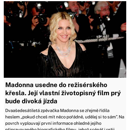
Madonna usedne do režisérského
křesla. Její vlastní životopisný film prý
bude divoká jízda
Dvaašedesátiletá zpěvačka Madonna se zřejmě řídila
heslem „pokud chceš mít něco pořádně, udělej si to sám”. Na
povrch vyplouvají první informace ohledně jejího
připravovaného biografického filmu, jehož scénář i režii