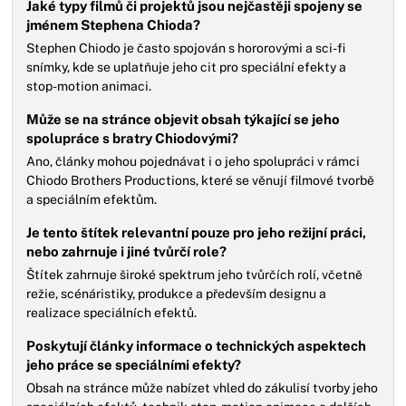
Jaké typy filmů či projektů jsou nejčastěji spojeny se
jménem Stephena Chioda?
Stephen Chiodo je často spojován s hororovými a sci-fi
snímky, kde se uplatňuje jeho cit pro speciální efekty a
stop-motion animaci.
Může se na stránce objevit obsah týkající se jeho
spolupráce s bratry Chiodovými?
Ano, články mohou pojednávat i o jeho spolupráci v rámci
Chiodo Brothers Productions, které se věnují filmové tvorbě
a speciálním efektům.
Je tento štítek relevantní pouze pro jeho režijní práci,
nebo zahrnuje i jiné tvůrčí role?
Štítek zahrnuje široké spektrum jeho tvůrčích rolí, včetně
režie, scénáristiky, produkce a především designu a
realizace speciálních efektů.
Poskytují články informace o technických aspektech
jeho práce se speciálními efekty?
Obsah na stránce může nabízet vhled do zákulisí tvorby jeho