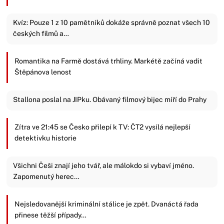
Kvíz: Pouze 1 z 10 pamětníků dokáže správně poznat všech 10
českých filmů a…
Romantika na Farmě dostává trhliny. Markétě začíná vadit
Štěpánova lenost
Stallona poslal na JIPku. Obávaný filmový bijec míří do Prahy
Zítra ve 21:45 se Česko přilepí k TV: ČT2 vysílá nejlepší
detektivku historie
Všichni Češi znají jeho tvář, ale málokdo si vybaví jméno.
Zapomenutý herec…
Nejsledovanější kriminální stálice je zpět. Dvanáctá řada
přinese těžší případy…