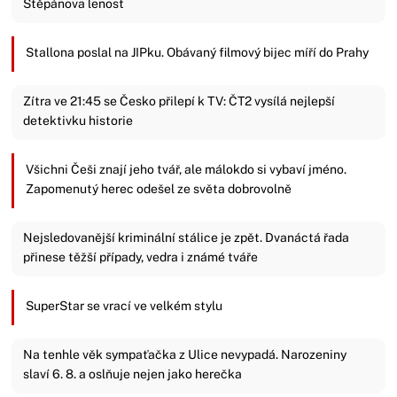
Štěpánova lenost
Stallona poslal na JIPku. Obávaný filmový bijec míří do Prahy
Zítra ve 21:45 se Česko přilepí k TV: ČT2 vysílá nejlepší
detektivku historie
Všichni Češi znají jeho tvář, ale málokdo si vybaví jméno.
Zapomenutý herec odešel ze světa dobrovolně
Nejsledovanější kriminální stálice je zpět. Dvanáctá řada
přinese těžší případy, vedra i známé tváře
SuperStar se vrací ve velkém stylu
Na tenhle věk sympaťačka z Ulice nevypadá. Narozeniny
slaví 6. 8. a oslňuje nejen jako herečka