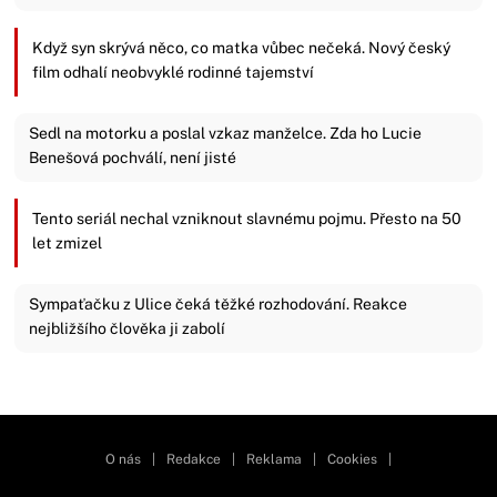
Když syn skrývá něco, co matka vůbec nečeká. Nový český
film odhalí neobvyklé rodinné tajemství
Sedl na motorku a poslal vzkaz manželce. Zda ho Lucie
Benešová pochválí, není jisté
Tento seriál nechal vzniknout slavnému pojmu. Přesto na 50
let zmizel
Sympaťačku z Ulice čeká těžké rozhodování. Reakce
nejbližšího člověka ji zabolí
Zavřít reklamu
O nás
|
Redakce
|
Reklama
|
Cookies
|