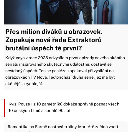
Přes milion diváků u obrazovek.
Zopakuje nová řada Extraktorů
brutální úspěch té první?
Když Voyo v roce 2023 odvysílalo první epizody nového akčního
seriálu inspirovaného skutečnými událostmi, dostavil se
nevídaný úspěch. Ten se posléze zopakoval při vysílání na
obrazovkách TV Nova. Teď přichází druhá série, jež má být
akčnější a rychlejší.
Kvíz: Pouze 1 z 10 pamětníků dokáže správně poznat všech
10 českých filmů a seriálů 90. let
Romantika na Farmě dostává trhliny. Markétě začíná vadit