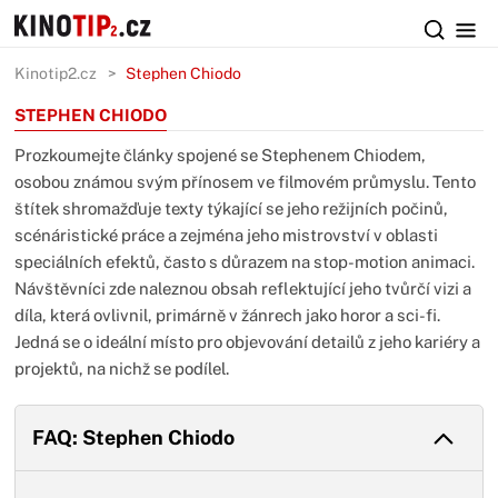
Kinotip2.cz
Stephen Chiodo
STEPHEN CHIODO
Prozkoumejte články spojené se Stephenem Chiodem,
osobou známou svým přínosem ve filmovém průmyslu. Tento
štítek shromažďuje texty týkající se jeho režijních počinů,
scénáristické práce a zejména jeho mistrovství v oblasti
speciálních efektů, často s důrazem na stop-motion animaci.
Návštěvníci zde naleznou obsah reflektující jeho tvůrčí vizi a
díla, která ovlivnil, primárně v žánrech jako horor a sci-fi.
Jedná se o ideální místo pro objevování detailů z jeho kariéry a
projektů, na nichž se podílel.
FAQ: Stephen Chiodo