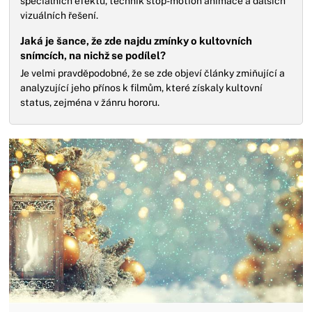
speciálních efektů, technik stop-motion animace a dalších
vizuálních řešení.
Jaká je šance, že zde najdu zmínky o kultovních
snímcích, na nichž se podílel?
Je velmi pravděpodobné, že se zde objeví články zmiňující a
analyzující jeho přínos k filmům, které získaly kultovní
status, zejména v žánru hororu.