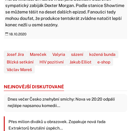
sympatický zabiják Dexter Morgan. Podle stanice Showtime
se můžeme těšit na deset dalších epizod. Fanoušci tedy
mohou doufat, že produkce tentokrát zvládne natočit lepší
konec nežli u osmé sezóny.
18.10.2020
Josef Jíra
Mareček
Valyria
sázení
kožená bunda
Blízká setkání
HIV pozitivní
Jakub Elliot
e-shop
Václav Mareš
NEJNOVĚJŠÍ DISKUTOVANÉ
Dnes večer Česko znehybní smíchy: Nova ve 20:20 odpálí
nejlépe napsanou komedii…
Přes milion diváků u obrazovek. Zopakuje nová řada
Extraktorů brutální úspěch…