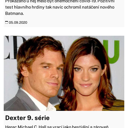
Prokázáno u něj mělo být onemocnění covid-19. Pozitivní
test hlavního hrdiny tak navíc ochromil natáčení nového
Batmana.
05.09.2020
Dexter 9. série
Herec Michael C. Hall se vrací jako bestiální a zároveň