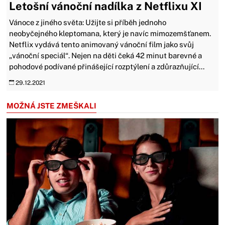
Letošní vánoční nadílka z Netflixu XI
Vánoce z jiného světa: Užijte si příběh jednoho
neobyčejného kleptomana, který je navíc mimozemšťanem.
Netflix vydává tento animovaný vánoční film jako svůj
„vánoční speciál“. Nejen na děti čeká 42 minut barevné a
pohodové podívané přinášející rozptýlení a zdůrazňující...
29.12.2021
MOŽNÁ JSTE ZMEŠKALI