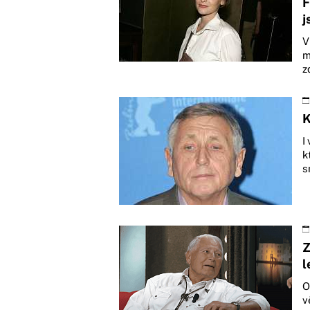
F
j
V
m
z
K
I
k
s
Z
l
O
v