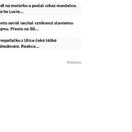
dl na motorku a poslal vzkaz manželce.
a ho Lucie…
ento seriál nechal vzniknout slavnému
ojmu. Přesto na 50…
mpaťačku z Ulice čeká těžké
zhodování. Reakce…