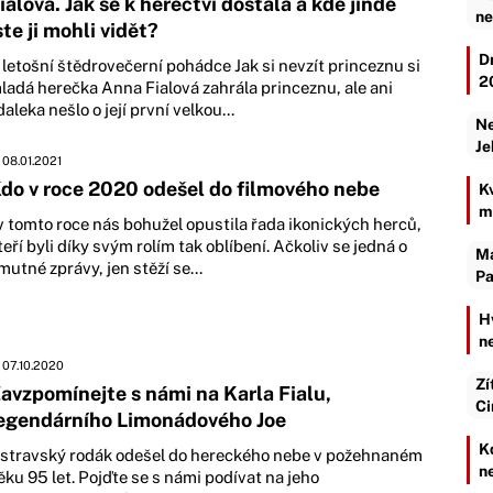
ialová. Jak se k herectví dostala a kde jinde
ne
ste ji mohli vidět?
D
 letošní štědrovečerní pohádce Jak si nevzít princeznu si
2
ladá herečka Anna Fialová zahrála princeznu, ale ani
daleka nešlo o její první velkou...
Ne
Je
08.01.2021
do v roce 2020 odešel do filmového nebe
K
m
 v tomto roce nás bohužel opustila řada ikonických herců,
teří byli díky svým rolím tak oblíbení. Ačkoliv se jedná o
Ma
mutné zprávy, jen stěží se...
Pa
H
n
07.10.2020
Zí
avzpomínejte s námi na Karla Fialu,
Ci
egendárního Limonádového Joe
K
stravský rodák odešel do hereckého nebe v požehnaném
n
ěku 95 let. Pojďte se s námi podívat na jeho