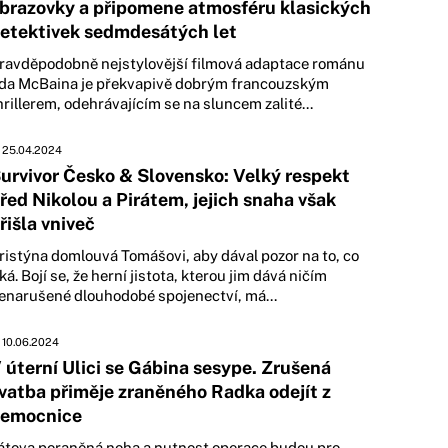
brazovky a připomene atmosféru klasických
etektivek sedmdesátých let
ravděpodobně nejstylovější filmová adaptace románu
da McBaina je překvapivě dobrým francouzským
hrillerem, odehrávajícím se na sluncem zalité...
25.04.2024
urvivor Česko & Slovensko: Velký respekt
řed Nikolou a Pirátem, jejich snaha však
řišla vniveč
ristýna domlouvá Tomášovi, aby dával pozor na to, co
íká. Bojí se, že herní jistota, kterou jim dává ničím
enarušené dlouhodobé spojenectví, má...
10.06.2024
 úterní Ulici se Gábina sesype. Zrušená
vatba přiměje zraněného Radka odejít z
emocnice
átova poraněná noha a nutnost operace budou pro