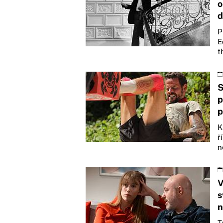
o
d
P
E
t
S
p
p
K
ř
n
V
s
n
T