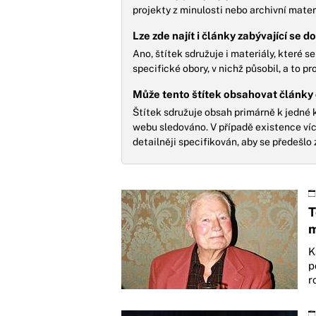
projekty z minulosti nebo archivní materi
Lze zde najít i články zabývající se 
Ano, štítek sdružuje i materiály, které s
specifické obory, v nichž působil, a to p
Může tento štítek obsahovat články
Štítek sdružuje obsah primárně k jedné k
webu sledováno. V případě existence ví
detailněji specifikován, aby se předešlo
T
m
K
p
r