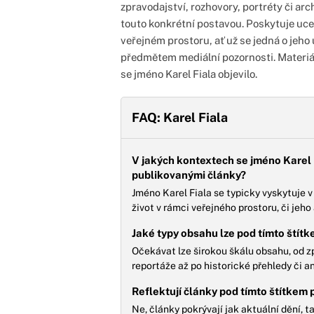
zpravodajství, rozhovory, portréty či ar
touto konkrétní postavou. Poskytuje uc
veřejném prostoru, ať už se jedná o jeho 
předmětem mediální pozornosti. Materiál
se jméno Karel Fiala objevilo.
FAQ: Karel Fiala
V jakých kontextech se jméno Karel F
publikovanými články?
Jméno Karel Fiala se typicky vyskytuje 
život v rámci veřejného prostoru, či je
Jaké typy obsahu lze pod tímto štít
Očekávat lze širokou škálu obsahu, od z
reportáže až po historické přehledy či a
Reflektují články pod tímto štítkem
Ne, články pokrývají jak aktuální dění, 