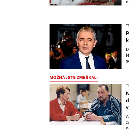
n
P
k
D
N
s
MOŽNÁ JSTE ZMEŠKALI
N
d
v
A
z
n