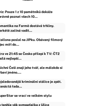
víz: Pouze 1 z 10 pamětníků dokáže
právně poznat všech 10…
mantika na Farmě dostává trhliny.
rkétě začíná vadit…
tallona poslal na JIPku. Obávaný filmový
ijec míří do…
tra ve 21:45 se Česko přilepí k TV: ČT2
sílá nejlepší…
ichni Češi znají jeho tvář, ale málokdo si
ybaví jméno.…
jsledovanější kriminální stálice je zpět.
anáctá řada…
uperStar se vrací ve velkém stylu
 tenhle věk sympaťačka z Ulice