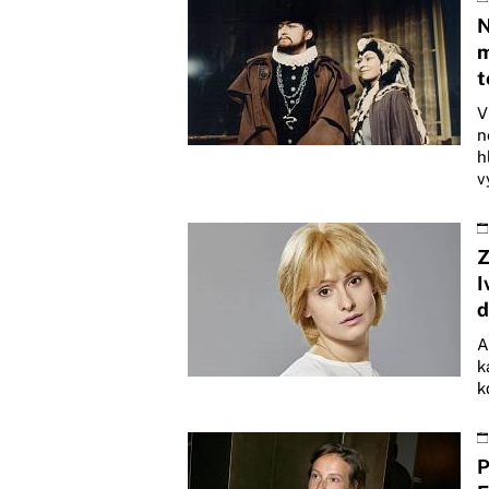
N
m
t
V
n
h
v
Z
I
d
A
k
k
P