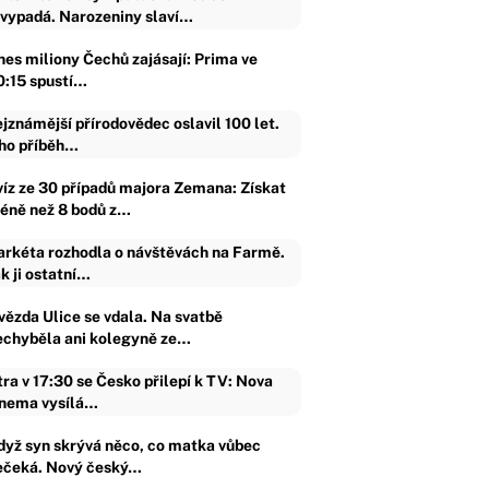
vypadá. Narozeniny slaví…
nes miliony Čechů zajásají: Prima ve
0:15 spustí…
jznámější přírodovědec oslavil 100 let.
ho příběh…
víz ze 30 případů majora Zemana: Získat
éně než 8 bodů z…
rkéta rozhodla o návštěvách na Farmě.
k ji ostatní…
vězda Ulice se vdala. Na svatbě
echyběla ani kolegyně ze…
tra v 17:30 se Česko přilepí k TV: Nova
nema vysílá…
dyž syn skrývá něco, co matka vůbec
ečeká. Nový český…