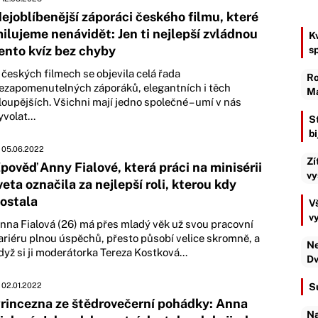
ejoblíbenější záporáci českého filmu, které
ilujeme nenávidět: Jen ti nejlepší zvládnou
K
ento kvíz bez chyby
s
 českých filmech se objevila celá řada
Ro
ezapomenutelných záporáků, elegantních i těch
Ma
loupějších. Všichni mají jedno společné – umí v nás
yvolat...
S
b
05.06.2022
Zí
pověď Anny Fialové, která práci na minisérii
vy
veta označila za nejlepší roli, kterou kdy
ostala
Vš
v
nna Fialová (26) má přes mladý věk už svou pracovní
ariéru plnou úspěchů, přesto působí velice skromně, a
Ne
dyž si ji moderátorka Tereza Kostková...
Dv
02.01.2022
S
rincezna ze štědrovečerní pohádky: Anna
Na