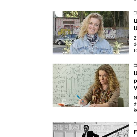
U
U
Z
d
t
U
p
V
N
d
k
F