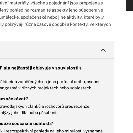
chivní materiály, všechna pojednání jsou propojena s
elený pohled na rozmanité aspekty jeho působení ve
umělecké, společenské nebo jiné aktivity, které byly
y pokrývají různé časové období a kontexty, ve kterých
iala nejčastěji objevuje v souvislosti s
v článcích zaměřených na jeho profesní dráhu, osobní
ho angažmá v různých projektech nebo událostech.
kem očekávat?
pravodajských článků a rozhovorů přes recenze,
nalýzy jeho díla nebo působení.
 pouze současné události?
tak i retrospektivní pohledy na jeho minulost, významné