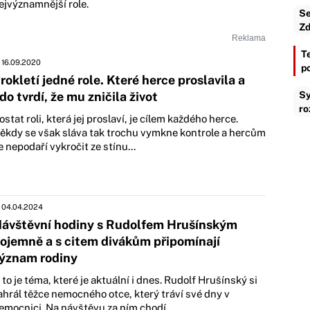
ejvýznamnější role.
Se
Zd
T
16.09.2020
p
rokletí jedné role. Které herce proslavila a
do tvrdí, že mu zničila život
Sy
ro
ostat roli, která jej proslaví, je cílem každého herce.
ěkdy se však sláva tak trochu vymkne kontrole a hercům
e nepodaří vykročit ze stínu...
04.04.2024
ávštěvní hodiny s Rudolfem Hrušínským
ojemně a s citem divákům připomínají
ýznam rodiny
 to je téma, které je aktuální i dnes. Rudolf Hrušínský si
ahrál těžce nemocného otce, který tráví své dny v
emocnici. Na návštěvu za ním chodí...