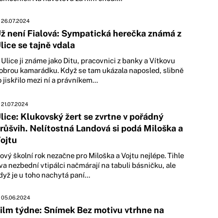
26.07.2024
ž není Fialová: Sympatická herečka známá z
lice se tajně vdala
 Ulice ji známe jako Ditu, pracovnici z banky a Vítkovu
obrou kamarádku. Když se tam ukázala naposled, slibně
o jiskřilo mezi ní a právníkem...
21.07.2024
lice: Klukovský žert se zvrtne v pořádný
růšvih. Nelítostná Landová si podá Miloška a
ojtu
ový školní rok nezačne pro Miloška a Vojtu nejlépe. Tihle
va nezbední vtipálci načmárají na tabuli básničku, ale
dyž je u toho nachytá paní...
05.06.2024
ilm týdne: Snímek Bez motivu vtrhne na