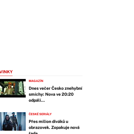
VINKY
MAGAZÍN
Dnes večer Česko znehybní
smíchy: Nova ve 20:20
odpálí…
ČESKÉ SERIÁLY
Přes milion diváků u
obrazovek. Zopakuje nová
řada…