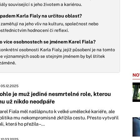
ály související s jeho životem a kariérou.
dopadem Karla Fialy na určitou oblast?
e zaměřují na jeho vliv na kulturu, společnost nebo
rostřednictvím hodnocení či reflexí.
 o více osobnostech se jménem Karel Fiala?
onkrétní osobnosti Karla Fialy, jejíž působení je na tomto
ce významných osob se stejným jménem by byl štítek
 záměně.
NO
05.12.2025
ohle je muž jediné nesmrtelné role, kterou
u už nikdo neodpáře
arel Fiala měl našlápnuto k velké umělecké kariéře, ale
olitika mu nekompromisně zkřížila cestu. Přesto vytvořil
oli, která ho přežila –...
12.03.2025